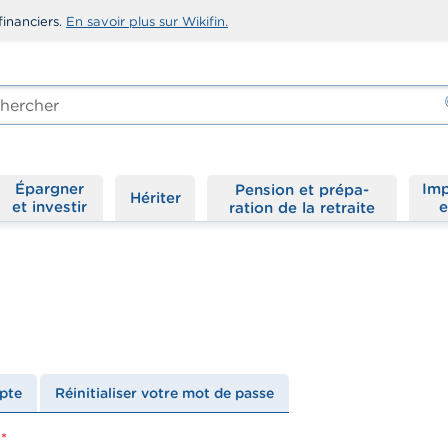
financiers.
En savoir plus sur Wikifin.
rcher
-
Épargner
Imp
Hériter
et investir
e
pte
Réinitialiser votre mot de passe