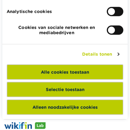
Analytische cookies
Cookies van sociale netwerken en
Wikifin.be helpt je bij financiële beslissingen. Ze stelt gratis
mediabedrijven
betrouwbare en handige informatie ter beschikking,
onafhankelijk van private financiële spelers.
Lees meer over Wikifin
Details tonen
Alle cookies toestaan
Wikifin School biedt gratis en heel divers pedagogisch
lesmateriaal en opleidingen aan leerkrachten om hen te
Selectie toestaan
ondersteunen bij hun lessen financiële educatie.
Naar Wikifin School
Alleen noodzakelijke cookies