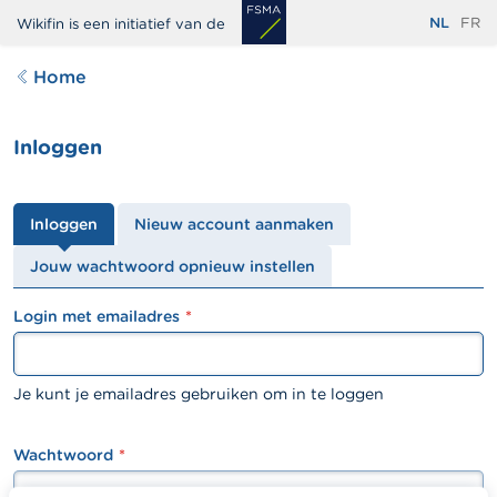
Overslaan
NL
FR
Wikifin is een initiatief van de
en
naar
Home
de
inhoud
Inloggen
gaan
Primaire
Inloggen
Nieuw account aanmaken
tabs
Jouw wachtwoord opnieuw instellen
Login met emailadres
textfield
Je kunt je emailadres gebruiken om in te loggen
Wachtwoord
password