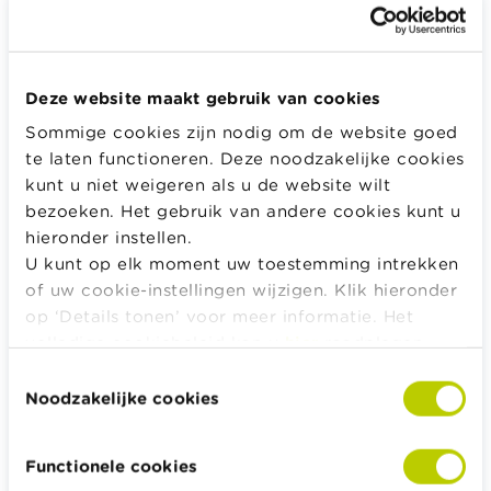
Geef het wachtwoord dat bij je e-mail hoort.
Deze website maakt gebruik van cookies
Sommige cookies zijn nodig om de website goed
Inloggen
te laten functioneren. Deze noodzakelijke cookies
kunt u niet weigeren als u de website wilt
bezoeken. Het gebruik van andere cookies kunt u
hieronder instellen.
Alle rekentools, checklists en meer
U kunt op elk moment uw toestemming intrekken
of uw cookie-instellingen wijzigen. Klik hieronder
Budget, betalen, lenen en verzekeren
op ‘Details tonen’ voor meer informatie. Het
Familie
volledige cookiebeleid kan u
hier
raadplegen.
Sparen en beleggen
Toestemmingsselectie
Erven
Noodzakelijke cookies
Pensioen en pensioenvoorbereiding
Belasting, werk en inkomen
Functionele cookies
Woning en hypothecaire lening