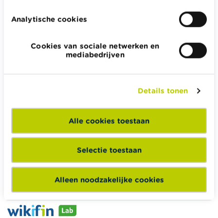
Analytische cookies
Cookies van sociale netwerken en
Wikifin.be helpt je bij financiële beslissingen. Ze stelt gratis
mediabedrijven
betrouwbare en handige informatie ter beschikking,
onafhankelijk van private financiële spelers.
Lees meer over Wikifin
Details tonen
Alle cookies toestaan
Wikifin School biedt gratis en heel divers pedagogisch
lesmateriaal en opleidingen aan leerkrachten om hen te
Selectie toestaan
ondersteunen bij hun lessen financiële educatie.
Naar Wikifin School
Alleen noodzakelijke cookies