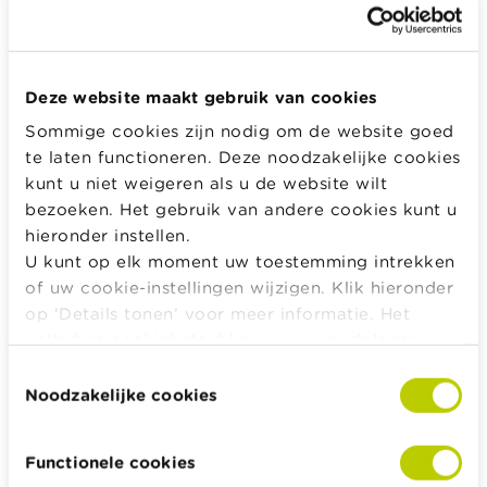
Geef het wachtwoord dat bij je e-mail hoort.
Deze website maakt gebruik van cookies
Sommige cookies zijn nodig om de website goed
Inloggen
te laten functioneren. Deze noodzakelijke cookies
kunt u niet weigeren als u de website wilt
bezoeken. Het gebruik van andere cookies kunt u
hieronder instellen.
Alle rekentools, checklists en meer
U kunt op elk moment uw toestemming intrekken
of uw cookie-instellingen wijzigen. Klik hieronder
Budget, betalen, lenen en verzekeren
op ‘Details tonen’ voor meer informatie. Het
Familie
volledige cookiebeleid kan u
hier
raadplegen.
Sparen en beleggen
Toestemmingsselectie
Erven
Noodzakelijke cookies
Pensioen en pensioenvoorbereiding
Belasting, werk en inkomen
Functionele cookies
Woning en hypothecaire lening