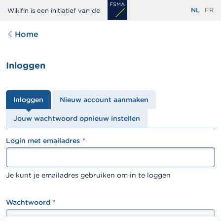
Overslaan
NL
FR
Wikifin is een initiatief van de
en
naar
Home
de
inhoud
Inloggen
gaan
Primaire
Inloggen
Nieuw account aanmaken
tabs
Jouw wachtwoord opnieuw instellen
Login met emailadres
textfield
Je kunt je emailadres gebruiken om in te loggen
Wachtwoord
password