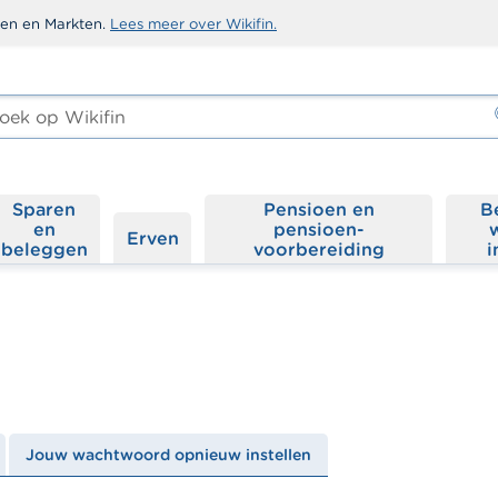
sten en Markten.
Lees meer over Wikifin.
ken
-
Sparen
Pensioen en
B
en
pensioen­
Erven
beleggen
voorbereiding
i
Jouw wachtwoord opnieuw instellen