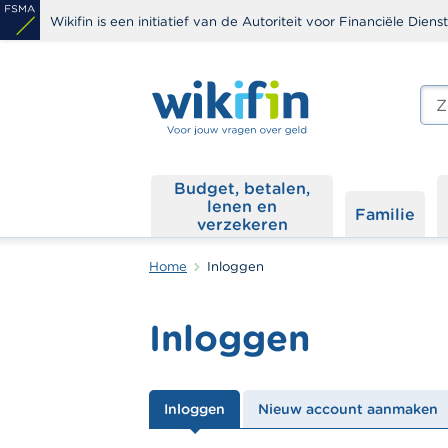
Overslaan
Wikifin is een initiatief van de Autoriteit voor Financiële Dien
en
naar
de
Zoe
edit
inhoud
s
gaan
Budget, betalen,
lenen en
Familie
verzekeren
Home
Inloggen
Inloggen
Primaire
Inloggen
Nieuw account aanmaken
tabs