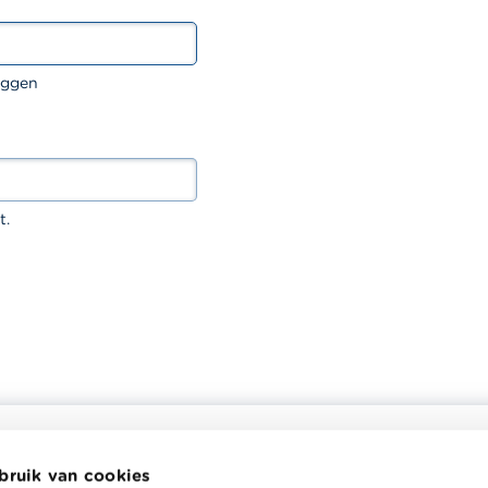
oggen
t.
bruik van cookies
helpt je bij financiële
Wikifin School biedt gratis en h