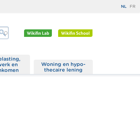
NL
FR
elasting,
Woning en hypo­
werk en
thecaire lening
nkomen