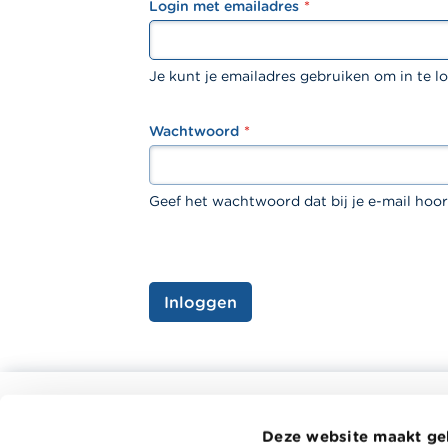
Login met emailadres
textfield
Je kunt je emailadres gebruiken om in te l
Wachtwoord
password
Geef het wachtwoord dat bij je e-mail hoor
Inloggen
Alle rekentools, checklists en meer
Deze website maakt ge
Budget, betalen, lenen en verzekeren
Wikifin.be 