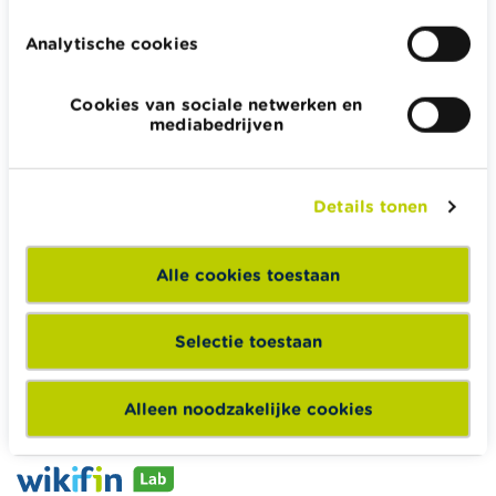
Analytische cookies
Cookies van sociale netwerken en
Wikifin.be helpt je bij financiële beslissingen. Ze stelt gratis
mediabedrijven
betrouwbare en handige informatie ter beschikking,
onafhankelijk van private financiële spelers.
Lees meer over Wikifin
Details tonen
Alle cookies toestaan
Wikifin School biedt gratis en heel divers pedagogisch
lesmateriaal en opleidingen aan leerkrachten om hen te
Selectie toestaan
ondersteunen bij hun lessen financiële educatie.
Naar Wikifin School
Alleen noodzakelijke cookies