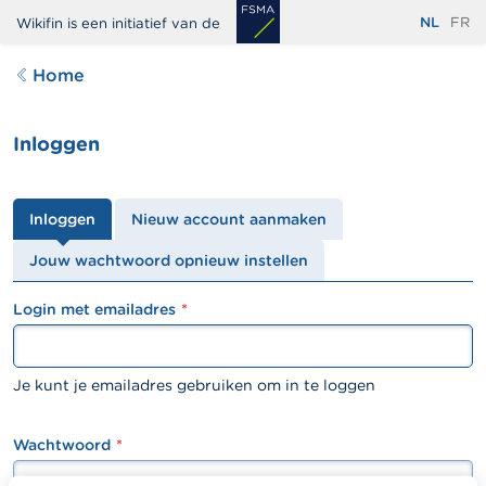
Overslaan
NL
FR
Wikifin is een initiatief van de
en
naar
Home
de
inhoud
Inloggen
gaan
Primaire
Inloggen
Nieuw account aanmaken
tabs
Jouw wachtwoord opnieuw instellen
Login met emailadres
textfield
Je kunt je emailadres gebruiken om in te loggen
Wachtwoord
password