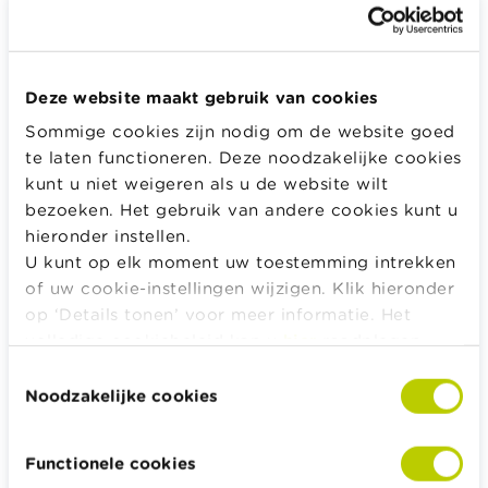
Geef het wachtwoord dat bij je e-mail hoort.
Deze website maakt gebruik van cookies
Sommige cookies zijn nodig om de website goed
Inloggen
te laten functioneren. Deze noodzakelijke cookies
kunt u niet weigeren als u de website wilt
bezoeken. Het gebruik van andere cookies kunt u
hieronder instellen.
Alle rekentools, checklists en meer
U kunt op elk moment uw toestemming intrekken
of uw cookie-instellingen wijzigen. Klik hieronder
Budget, betalen, lenen en verzekeren
op ‘Details tonen’ voor meer informatie. Het
Familie
volledige cookiebeleid kan u
hier
raadplegen.
Sparen en beleggen
Toestemmingsselectie
Erven
Noodzakelijke cookies
Pensioen en pensioenvoorbereiding
Belasting, werk en inkomen
Functionele cookies
Woning en hypothecaire lening