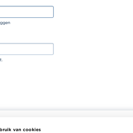
oggen
t.
bruik van cookies
helpt je bij financiële
Wikifin School biedt gratis en h