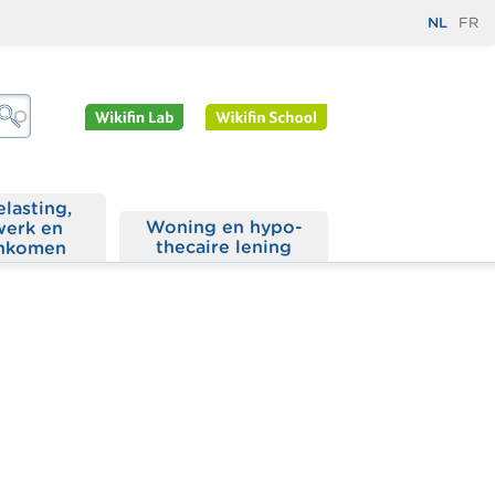
NL
FR
elasting,
Woning en hypo­
werk en
thecaire lening
nkomen