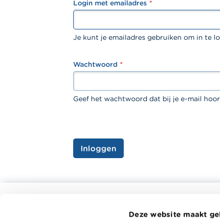
Login met emailadres
textfield
Je kunt je emailadres gebruiken om in te l
Wachtwoord
password
Geef het wachtwoord dat bij je e-mail hoor
Inloggen
Alle rekentools, checklists en meer
Deze website maakt ge
Budget, betalen, lenen en verzekeren
Wikifin.be 