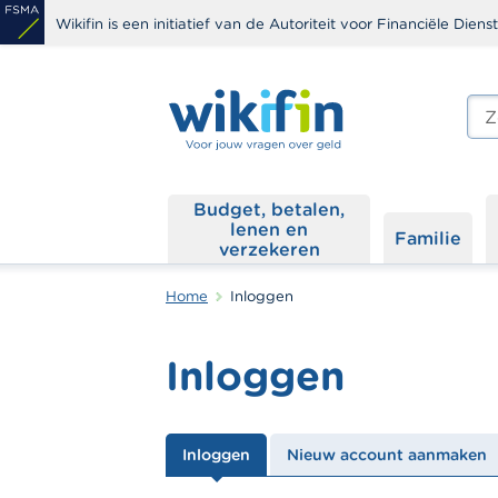
Overslaan
Wikifin is een initiatief van de Autoriteit voor Financiële Dien
en
naar
de
Zoe
edit
inhoud
s
gaan
Budget, betalen,
lenen en
Familie
verzekeren
Home
Inloggen
Inloggen
Primaire
Inloggen
Nieuw account aanmaken
tabs