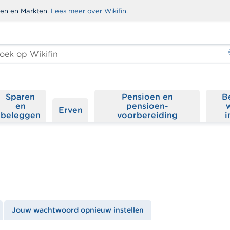
sten en Markten.
Lees meer over Wikifin.
ken
-
Sparen
Pensioen en
B
en
pensioen­
Erven
beleggen
voorbereiding
i
Jouw wachtwoord opnieuw instellen