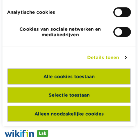
Analytische cookies
Cookies van sociale netwerken en
Wikifin.be helpt je bij financiële beslissingen. Ze stelt gratis
mediabedrijven
betrouwbare en handige informatie ter beschikking,
onafhankelijk van private financiële spelers.
Lees meer over Wikifin
Details tonen
Alle cookies toestaan
Wikifin School biedt gratis en heel divers pedagogisch
lesmateriaal en opleidingen aan leerkrachten om hen te
Selectie toestaan
ondersteunen bij hun lessen financiële educatie.
Naar Wikifin School
Alleen noodzakelijke cookies