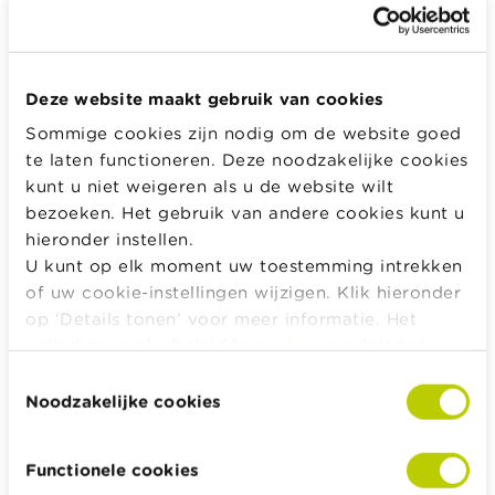
Geef het wachtwoord dat bij je e-mail hoort.
Deze website maakt gebruik van cookies
Sommige cookies zijn nodig om de website goed
Inloggen
te laten functioneren. Deze noodzakelijke cookies
kunt u niet weigeren als u de website wilt
bezoeken. Het gebruik van andere cookies kunt u
hieronder instellen.
Alle rekentools, checklists en meer
U kunt op elk moment uw toestemming intrekken
of uw cookie-instellingen wijzigen. Klik hieronder
Budget, betalen, lenen en verzekeren
op ‘Details tonen’ voor meer informatie. Het
Familie
volledige cookiebeleid kan u
hier
raadplegen.
Sparen en beleggen
Toestemmingsselectie
Erven
Noodzakelijke cookies
Pensioen en pensioenvoorbereiding
Belasting, werk en inkomen
Functionele cookies
Woning en hypothecaire lening