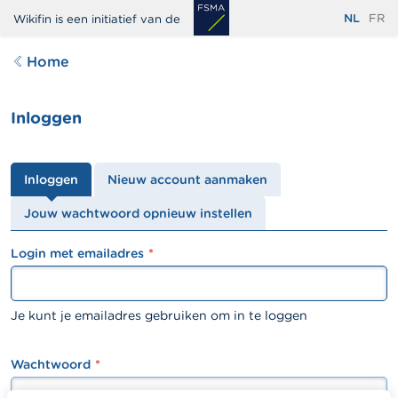
Overslaan
NL
FR
Wikifin is een initiatief van de
en
naar
Home
de
inhoud
Inloggen
gaan
Primaire
Inloggen
Nieuw account aanmaken
tabs
Jouw wachtwoord opnieuw instellen
Login met emailadres
textfield
Je kunt je emailadres gebruiken om in te loggen
Wachtwoord
password