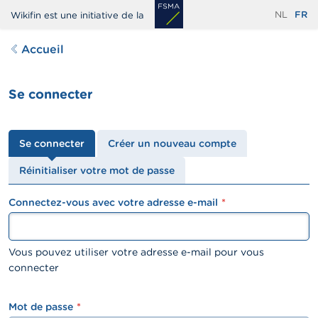
Aller
NL
FR
Wikifin est une initiative de la
au
contenu
Accueil
principal
Se connecter
Onglets
Se connecter
Créer un nouveau compte
principaux
Réinitialiser votre mot de passe
Connectez-vous avec votre adresse e-mail
textfield
Vous pouvez utiliser votre adresse e-mail pour vous
connecter
Mot de passe
password