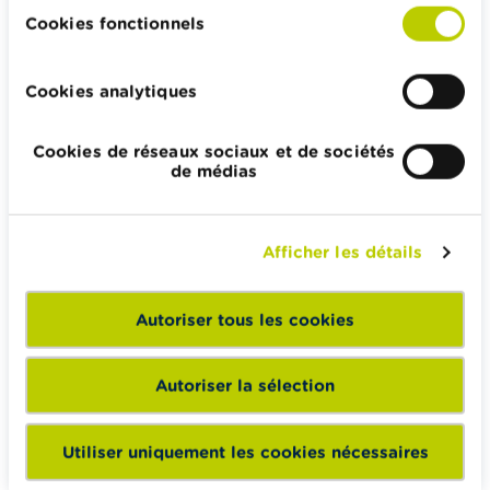
Impôts, emplois et revenus
Cookies fonctionnels
Logement et emprunt hypothécaire
Cookies analytiques
Cookies de réseaux sociaux et de sociétés
Wikifin.be veut vous aider dans vos décisions financières. Il
de médias
met gratuitement à votre disposition une information
indépendante, fiable et pratique. Il est sans aucun lien avec
les acteurs financiers privés.
Afficher les détails
En savoir plus sur Wikifin
Autoriser tous les cookies
Wikifin School met gratuitement à disposition des
Autoriser la sélection
enseignants du matériel pédagogique varié et des
formations pour les aider à faire de l’éducation financière et
Utiliser uniquement les cookies nécessaires
à la consommation responsable en classe.