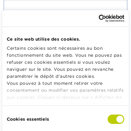
Saisissez le mot de passe correspondant à votre adresse
mail.
Ce site web utilise des cookies.
Certains cookies sont nécessaires au bon
Se connecter
fonctionnement du site web. Vous ne pouvez pas
refuser ces cookies essentiels si vous voulez
naviguer sur le site. Vous pouvez en revanche
paramétrer le dépôt d’autres cookies.
Calculateurs, conseils pratiques, checklists
Vous pouvez à tout moment retirer votre
consentement ou modifier vos paramètres relatifs
Budget, payer, emprunter et assurer
aux cookies. Cliquez ci-dessous sur « Afficher les
Famille
détails » pour obtenir davantage d'informations.
Épargner et investir
La politique en matière de cookies est
Sélection
Hériter
consultable dans son intégralité
ici
.
Cookies essentiels
du
Pension et préparation de la retraite
consentement