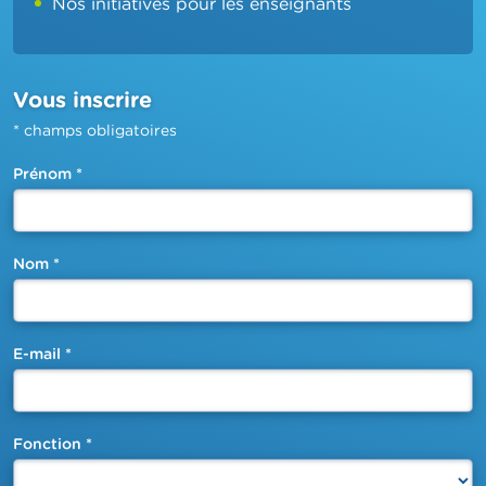
Nos initiatives pour les enseignants
Vous inscrire
*
champs obligatoires
Prénom
*
Nom
*
E-mail
*
Fonction
*