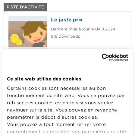
PISTE D’ACTIVITÉ
Le juste prix
Dernière mise à jour le
04.11.2024
919
Downloads
Payer le juste prix en utilisant les pieces et les billets
nécessaires.
Plus d'information
Ce site web utilise des cookies.
Certains cookies sont nécessaires au bon
POUR TÉLÉCHARGER OU CONSULTER GRATUITEMENT
fonctionnement du site web. Vous ne pouvez pas
CETTE PISTE D’ACTIVITÉ, CONNECTEZ-VOUS OU
refuser ces cookies essentiels si vous voulez
CRÉEZ VOTRE COMPTE.
naviguer sur le site. Vous pouvez en revanche
paramétrer le dépôt d’autres cookies.
Vous connecter
C'est gratuit !
Vous pouvez à tout moment retirer votre
Pas encore enregistré ? Créer votre compte
consentement ou modifier vos paramètres relatifs