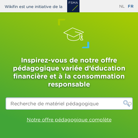
Aller
NL
FR
Wikifin est une initiative de la
au
contenu
principal
Inspirez-vous de notre offre
pédagogique variée d’éducation
financière et à la consommation
responsable
Recherche
de
matériel
pédagogique
Notre offre pédagogique complète