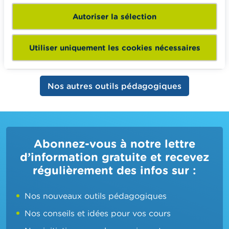
Autoriser la sélection
Vous connecter
C'est gratuit !
Pas encore enregistré ? Créer votre compte
Utiliser uniquement les cookies nécessaires
Nos autres outils pédagogiques
Abonnez-vous à notre lettre
d’information gratuite et recevez
régulièrement des infos sur :
Nos nouveaux outils pédagogiques
Nos conseils et idées pour vos cours