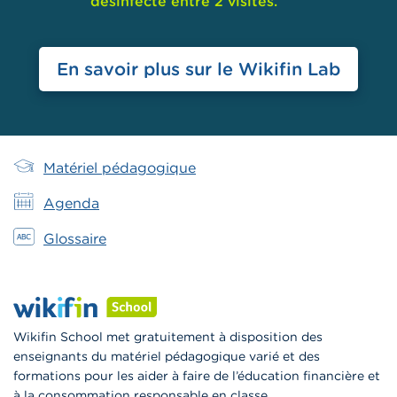
désinfecté entre 2 visites.
En savoir plus sur le Wikifin Lab
Main
Matériel pédagogique
Menu
Agenda
School
Glossaire
Wikifin School met gratuitement à disposition des
enseignants du matériel pédagogique varié et des
formations pour les aider à faire de l’éducation financière et
à la consommation responsable en classe.