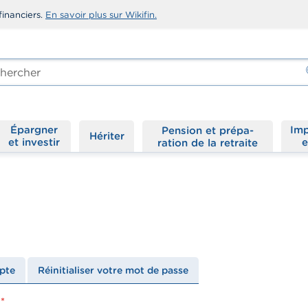
financiers.
En savoir plus sur Wikifin.
rcher
-
Épargner
Imp
Hériter
et investir
e
pte
Réinitialiser votre mot de passe