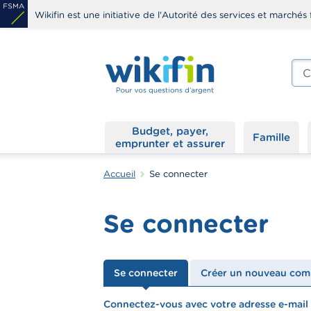
Aller
Wikifin est une initiative de l'Autorité des services et marchés 
au
contenu
principal
Che
edit
s
Budget, payer,
Famille
emprunter et assurer
Accueil
Se connecter
Se connecter
Onglets
Se connecter
Créer un nouveau com
principaux
Connectez-vous avec votre adresse e-mail
textfield