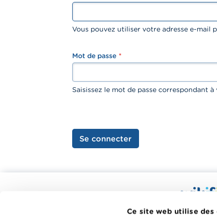
Vous pouvez utiliser votre adresse e-mail
Mot de passe
password
Saisissez le mot de passe correspondant à 
Se connecter
Calculateurs, conseils pratiques,
checklists
Wikifin.be
Ce site web utilise des