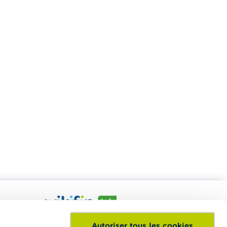
nt à
Le Wikifin Lab est un centre d'éducation
Autoriser tous les cookies