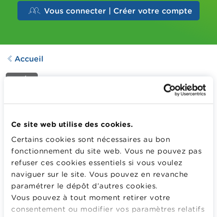
Vous connecter | Créer votre compte
Accueil
VIDÉO
Budget 2
Dernière mise à jour le
16.02.2021
Ce site web utilise des cookies.
559
Downloads
Certains cookies sont nécessaires au bon
fonctionnement du site web. Vous ne pouvez pas
refuser ces cookies essentiels si vous voulez
Comment garder une vue d’ensemble de ses revenus et
naviguer sur le site. Vous pouvez en revanche
de ses dépenses ? Regarder cette vidéo pour découvrir
paramétrer le dépôt d’autres cookies.
de conseils simples pour gérer au mieux vos finances.
Vous pouvez à tout moment retirer votre
Plus d'information
consentement ou modifier vos paramètres relatifs