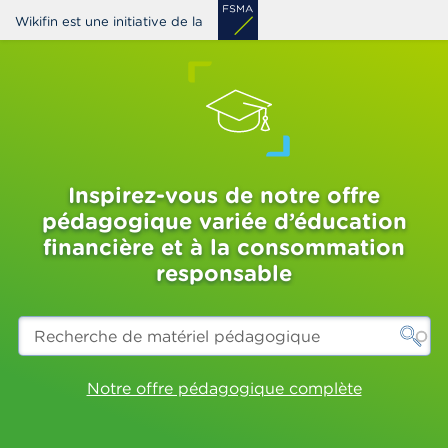
Aller
Wikifin est une initiative de la
au
contenu
principal
Inspirez-vous de notre offre
pédagogique variée d’éducation
financière et à la consommation
responsable
Recherche
de
matériel
pédagogique
Notre offre pédagogique complète