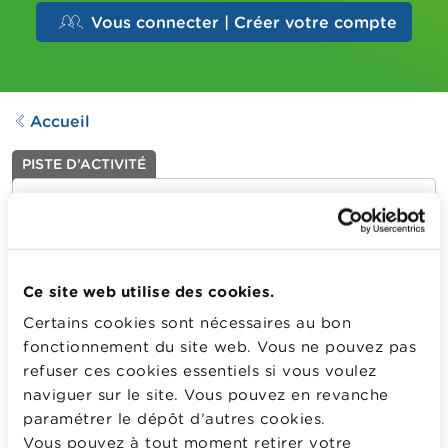
Vous connecter | Créer votre compte
Accueil
PISTE D’ACTIVITÉ
Chercher un emploi
Dernière mise à jour le
05.09.2025
592
Downloads
Ce site web utilise des cookies.
Certains cookies sont nécessaires au bon
Une fois diplômé le moment est venu de plonger dans le
fonctionnement du site web. Vous ne pouvez pas
monde du travail. Cette activité propose aux élèves de
refuser ces cookies essentiels si vous voulez
découvrir comment aborder le marché du travail de
naviguer sur le site. Vous pouvez en revanche
manière structurée pour maximiser leurs chances de
paramétrer le dépôt d’autres cookies.
décrocher un emploi.
Vous pouvez à tout moment retirer votre