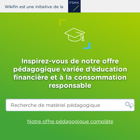
Aller
Wikifin est une initiative de la
au
contenu
principal
Inspirez-vous de notre offre
pédagogique variée d’éducation
financière et à la consommation
responsable
Recherche
de
matériel
pédagogique
Notre offre pédagogique complète