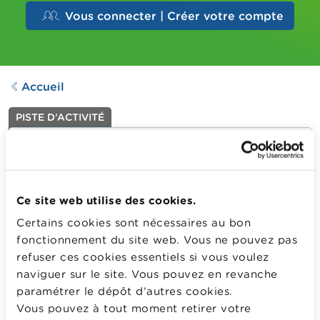
Vous connecter | Créer votre compte
Accueil
PISTE D’ACTIVITÉ
Création d’une grille
budgétaire
Dernière mise à jour le
01.04.2025
Ce site web utilise des cookies.
346
Downloads
Certains cookies sont nécessaires au bon
fonctionnement du site web. Vous ne pouvez pas
Élaboration d’une grille budgétaire dans le cadre de
refuser ces cookies essentiels si vous voulez
l’organisation d’une excursion scolaire. Par exemple :
naviguer sur le site. Vous pouvez en revanche
une sortie au théâtre ou au cinéma, la visite d’une
paramétrer le dépôt d’autres cookies.
exposition.
Vous pouvez à tout moment retirer votre
Plus d'information