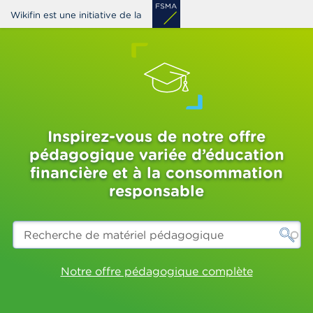
Aller
Wikifin est une initiative de la
au
contenu
principal
Inspirez-vous de notre offre
pédagogique variée d’éducation
financière et à la consommation
responsable
Recherche
de
matériel
pédagogique
Notre offre pédagogique complète