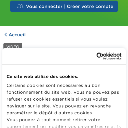
Vous connecter | Créer votre compte
Accueil
VIDÉO
Emprunter malin
Dernière mise à jour le
16.02.2021
960
Downloads
Ce site web utilise des cookies.
Certains cookies sont nécessaires au bon
fonctionnement du site web. Vous ne pouvez pas
Alex aimerait s’acheter un scooter mais n’a pas assez
refuser ces cookies essentiels si vous voulez
d’économies pour se l’offrir. Il va devoir emprunter. Il va
naviguer sur le site. Vous pouvez en revanche
devoir choisir la formule de crédit la plus adaptée à sa
paramétrer le dépôt d’autres cookies.
situation…
Vous pouvez à tout moment retirer votre
Plus d'information
consentement ou modifier vos paramètres relatifs