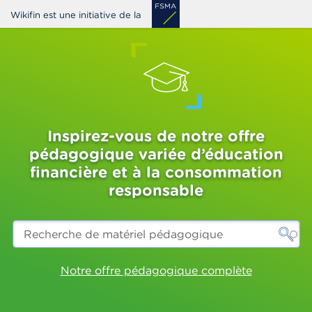
Aller
Wikifin est une initiative de la
au
contenu
principal
Inspirez-vous de notre offre
pédagogique variée d’éducation
financière et à la consommation
responsable
Recherche
de
matériel
pédagogique
Notre offre pédagogique complète