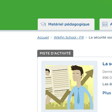
Matériel pédagogique
Accueil
Wikifin School - FR
La sécurité soc
PISTE D’ACTIVITÉ
La s
Derniè
898
D
Les é
Plus