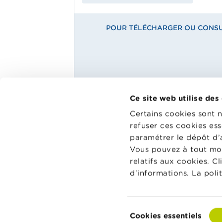
POUR TÉLÉCHARGER OU CONSUL
Ce site web utilise des
Main
Matériel pédagogique
Certains cookies sont 
Menu
refuser ces cookies ess
Wikifin Sc
Agenda
dispositio
paramétrer le dépôt d’
School
pédagogiqu
Glossaire
Vous pouvez à tout mo
les aider à
relatifs aux cookies. C
et à la co
d'informations. La poli
classe.
Vers Wikif
Sélection
Cookies essentiels
du