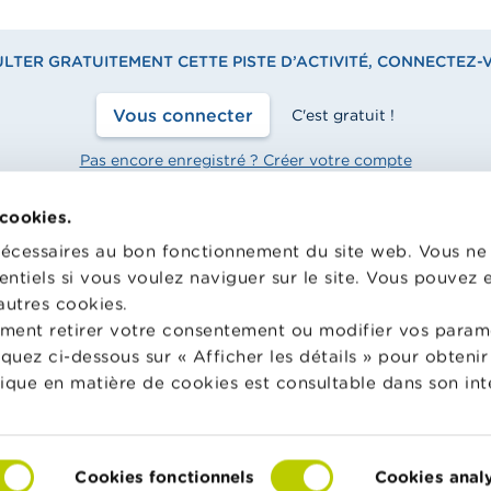
TER GRATUITEMENT CETTE PISTE D’ACTIVITÉ, CONNECTEZ-
Vous connecter
C'est gratuit !
Pas encore enregistré ? Créer votre compte
 cookies.
nécessaires au bon fonctionnement du site web. Vous n
entiels si vous voulez naviguer sur le site. Vous pouvez
hool met gratuitement à
Wikifin.be est un site internet 
n des enseignants du matériel
vous aider dans vos décisions f
autres cookies.
e varié et des formations pour
Il met gratuitement à votre dis
ment retirer votre consentement ou modifier vos param
 faire de l’éducation financière
une information indépendante, 
liquez ci-dessous sur « Afficher les détails » pour obten
nsommation responsable en
pratique. Il est sans aucun lien 
tique en matière de cookies est consultable dans son int
acteurs financiers privés.
in School
En savoir plus sur Wikifin
Cookies fonctionnels
Cookies anal