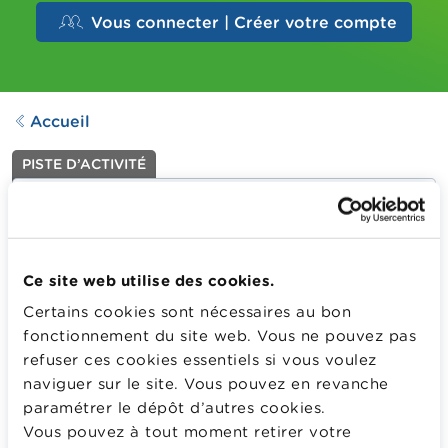
Vous connecter | Créer votre compte
Accueil
PISTE D’ACTIVITÉ
L'agent ménage
Dernière mise à jour le
05.09.2025
1035
Downloads
Ce site web utilise des cookies.
Certains cookies sont nécessaires au bon
fonctionnement du site web. Vous ne pouvez pas
Établir une définition de l’agent économique ménage en
refuser ces cookies essentiels si vous voulez
distinguant cette définition de celle utilisée dans le
naviguer sur le site. Vous pouvez en revanche
langage courant. Comparaison avec les autres agents
paramétrer le dépôt d’autres cookies.
économiques.
Vous pouvez à tout moment retirer votre
Plus d'information