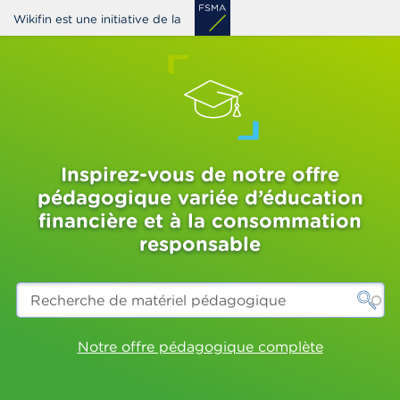
Aller
Wikifin est une initiative de la
au
contenu
principal
Inspirez-vous de notre offre
pédagogique variée d’éducation
financière et à la consommation
responsable
Recherche
de
matériel
pédagogique
Notre offre pédagogique complète