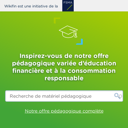
Aller
Wikifin est une initiative de la
au
contenu
principal
Inspirez-vous de notre offre
pédagogique variée d’éducation
financière et à la consommation
responsable
Recherche
de
matériel
pédagogique
Notre offre pédagogique complète