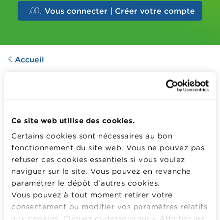
Vous connecter | Créer votre compte
Accueil
VIDÉO
Les actions
Dernière mise à jour le
03.06.2021
Ce site web utilise des cookies.
684
Downloads
Certains cookies sont nécessaires au bon
fonctionnement du site web. Vous ne pouvez pas
refuser ces cookies essentiels si vous voulez
Qu'est-ce qu'une action ? Cette vidéo vous en donne
naviguer sur le site. Vous pouvez en revanche
une brève introduction.
paramétrer le dépôt d’autres cookies.
Vous pouvez à tout moment retirer votre
Plus d'information
consentement ou modifier vos paramètres relatifs
aux cookies. Cliquez ci-dessous sur « Afficher les