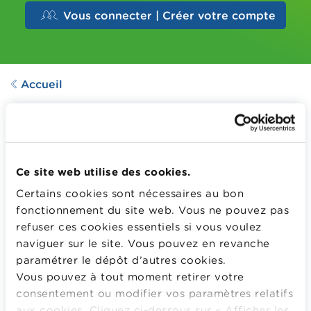
Vous connecter | Créer votre compte
Accueil
POSTER
Poster Debitkarte oder
Kreditkarte?
Ce site web utilise des cookies.
Dernière mise à jour le
03.03.2026
Certains cookies sont nécessaires au bon
3
Downloads
fonctionnement du site web. Vous ne pouvez pas
refuser ces cookies essentiels si vous voulez
Entdecken Sie die verschiedenen Zahlungskarten.
naviguer sur le site. Vous pouvez en revanche
paramétrer le dépôt d’autres cookies.
Plus d'information
Vous pouvez à tout moment retirer votre
consentement ou modifier vos paramètres relatifs
POUR TÉLÉCHARGER OU CONSULTER GRATUITEMENT
CETTE PISTE D’ACTIVITÉ, CONNECTEZ-VOUS OU
aux cookies. Cliquez ci-dessous sur « Afficher les