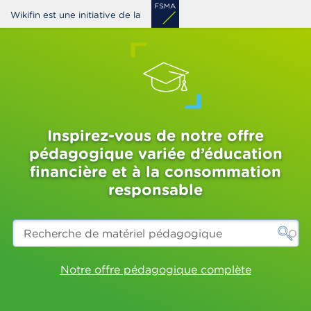
Aller
Wikifin est une initiative de la
au
contenu
principal
Inspirez-vous de notre offre
pédagogique variée d’éducation
financière et à la consommation
responsable
Recherche
de
matériel
pédagogique
Notre offre pédagogique complète