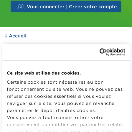
Vous connecter | Créer votre compte
Accueil
POSTER
Poster Fraude
Dernière mise à jour le
28.08.2024
Ce site web utilise des cookies.
114
Downloads
Certains cookies sont nécessaires au bon
fonctionnement du site web. Vous ne pouvez pas
refuser ces cookies essentiels si vous voulez
Découvrez comment détecter une fraude
naviguer sur le site. Vous pouvez en revanche
paramétrer le dépôt d’autres cookies.
Plus d'information
Vous pouvez à tout moment retirer votre
consentement ou modifier vos paramètres relatifs
POUR TÉLÉCHARGER OU CONSULTER GRATUITEMENT
CETTE PISTE D’ACTIVITÉ, CONNECTEZ-VOUS OU
aux cookies. Cliquez ci-dessous sur « Afficher les