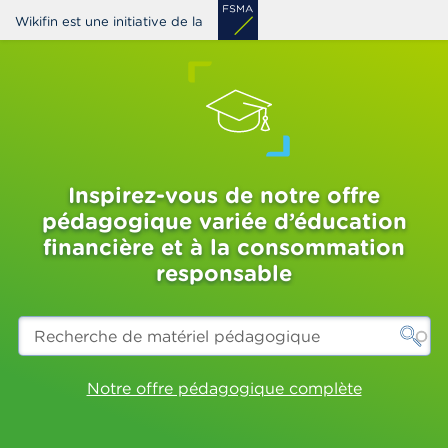
Aller
Wikifin est une initiative de la
au
contenu
principal
Inspirez-vous de notre offre
pédagogique variée d’éducation
financière et à la consommation
responsable
Recherche
de
matériel
pédagogique
Notre offre pédagogique complète