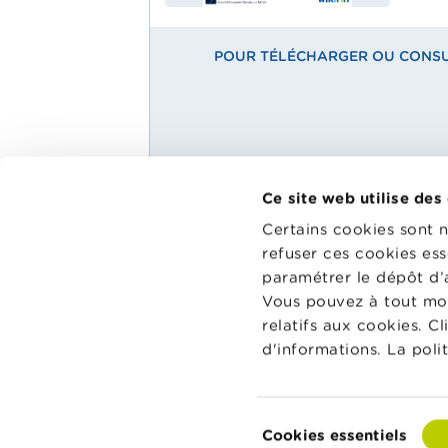
POUR TÉLÉCHARGER OU CONSUL
Ce site web utilise des
Main
Matériel pédagogique
Certains cookies sont 
Menu
refuser ces cookies ess
Wikifin Sc
Agenda
dispositio
paramétrer le dépôt d’
School
pédagogiqu
Glossaire
Vous pouvez à tout mo
les aider à
relatifs aux cookies. C
et à la co
d'informations. La poli
classe.
Vers Wikif
Sélection
Cookies essentiels
du