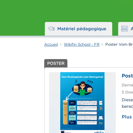
Matériel pédagogique
Accueil
Wikifin School - FR
Poster Vom Br
POSTER
Post
Derniè
5
Dow
Diese
berec
Plus