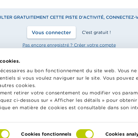
TER GRATUITEMENT CETTE PISTE D’ACTIVITÉ, CONNECTEZ-
Vous connecter
C'est gratuit !
Pas encore enregistré ? Créer votre compte
 cookies.
nécessaires au bon fonctionnement du site web. Vous n
entiels si vous voulez naviguer sur le site. Vous pouvez
hool met gratuitement à
Wikifin.be est un site internet 
n des enseignants du matériel
vous aider dans vos décisions f
autres cookies.
e varié et des formations pour
Il met gratuitement à votre dis
ment retirer votre consentement ou modifier vos param
 faire de l’éducation financière
une information indépendante, 
liquez ci-dessous sur « Afficher les détails » pour obten
nsommation responsable en
pratique. Il est sans aucun lien 
tique en matière de cookies est consultable dans son int
acteurs financiers privés.
in School
En savoir plus sur Wikifin
Cookies fonctionnels
Cookies anal