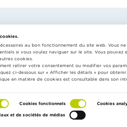
 cookies.
nécessaires au bon fonctionnement du site web. Vous n
entiels si vous voulez naviguer sur le site. Vous pouvez
hool met gratuitement à
Wikifin.be est un site internet 
n des enseignants du matériel
vous aider dans vos décisions f
autres cookies.
e varié et des formations pour
Il met gratuitement à votre dis
ment retirer votre consentement ou modifier vos param
 faire de l’éducation financière
une information indépendante, 
liquez ci-dessous sur « Afficher les détails » pour obten
nsommation responsable en
pratique. Il est sans aucun lien 
tique en matière de cookies est consultable dans son int
acteurs financiers privés.
in School
En savoir plus sur Wikifin
Cookies fonctionnels
Cookies anal
Cookies
Déclaration d'accessibilité
© FSMA
iaux et de sociétés de médias