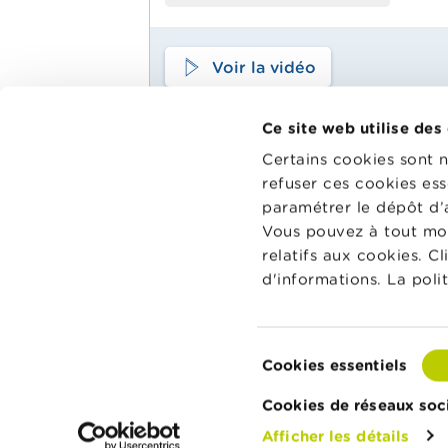
Voir la vidéo
Ce site web utilise des
Main
Matériel pédagogique
Certains cookies sont 
Menu
refuser ces cookies ess
Wikifin Sc
Agenda
dispositio
paramétrer le dépôt d’
School
pédagogiqu
Glossaire
Vous pouvez à tout mo
les aider à
relatifs aux cookies. C
et à la co
d'informations. La poli
classe.
Vers Wikif
Sélection
Cookies essentiels
du
À propos de Wikifin
Contactez Wikifin
Privacy & 
consentement
Cookies de réseaux soc
Afficher les détails