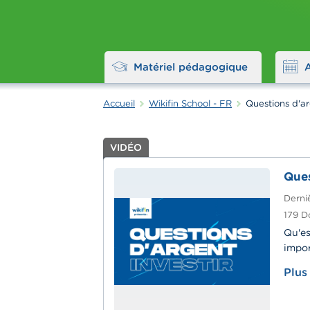
Matériel pédagogique
Accueil
Wikifin School - FR
Questions d'ar
VIDÉO
Ques
Derniè
179
D
Qu'es
impor
Plus