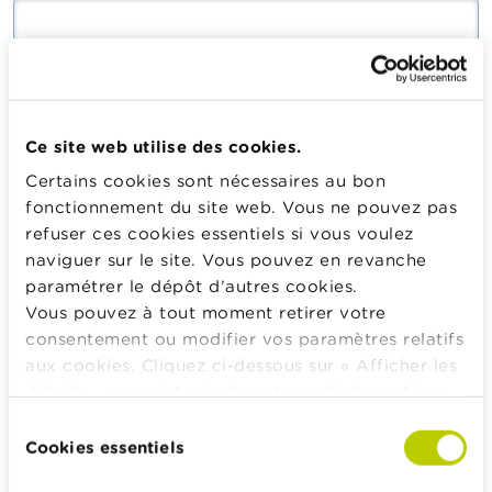
Saisissez le mot de passe correspondant à votre adresse
mail.
Ce site web utilise des cookies.
Certains cookies sont nécessaires au bon
Se connecter
fonctionnement du site web. Vous ne pouvez pas
refuser ces cookies essentiels si vous voulez
naviguer sur le site. Vous pouvez en revanche
paramétrer le dépôt d’autres cookies.
Calculateurs, conseils pratiques, checklists
Vous pouvez à tout moment retirer votre
consentement ou modifier vos paramètres relatifs
Budget, payer, emprunter et assurer
aux cookies. Cliquez ci-dessous sur « Afficher les
Famille
détails » pour obtenir davantage d'informations.
Épargner et investir
La politique en matière de cookies est
Sélection
Hériter
consultable dans son intégralité
ici
.
Cookies essentiels
du
Pension et préparation de la retraite
consentement