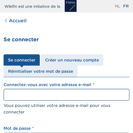
Aller
NL
FR
Wikifin est une initiative de la
au
contenu
Accueil
principal
Se connecter
Onglets
Se connecter
Créer un nouveau compte
principaux
Réinitialiser votre mot de passe
Connectez-vous avec votre adresse e-mail
textfield
Vous pouvez utiliser votre adresse e-mail pour vous
connecter
Mot de passe
password