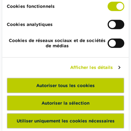
Impôts, emplois et revenus
Cookies fonctionnels
Logement et emprunt hypothécaire
Cookies analytiques
Cookies de réseaux sociaux et de sociétés
Wikifin.be veut vous aider dans vos décisions financières. Il
de médias
met gratuitement à votre disposition une information
indépendante, fiable et pratique. Il est sans aucun lien avec
les acteurs financiers privés.
Afficher les détails
En savoir plus sur Wikifin
Autoriser tous les cookies
Wikifin School met gratuitement à disposition des
Autoriser la sélection
enseignants du matériel pédagogique varié et des
formations pour les aider à faire de l’éducation financière et
Utiliser uniquement les cookies nécessaires
à la consommation responsable en classe.