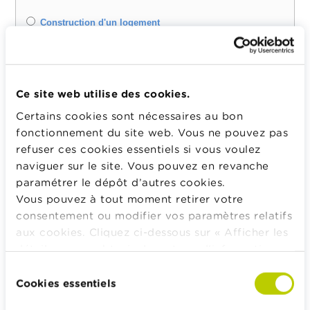
Ce site web utilise des cookies.
Certains cookies sont nécessaires au bon
fonctionnement du site web. Vous ne pouvez pas
refuser ces cookies essentiels si vous voulez
naviguer sur le site. Vous pouvez en revanche
paramétrer le dépôt d’autres cookies.
Vous pouvez à tout moment retirer votre
consentement ou modifier vos paramètres relatifs
aux cookies. Cliquez ci-dessous sur « Afficher les
détails » pour obtenir davantage d'informations.
La politique en matière de cookies est
Sélection
consultable dans son intégralité
ici
.
Cookies essentiels
du
consentement