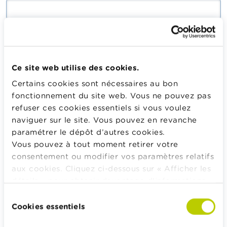
Saisissez le mot de passe correspondant à votre adresse
mail.
Ce site web utilise des cookies.
Certains cookies sont nécessaires au bon
Se connecter
fonctionnement du site web. Vous ne pouvez pas
refuser ces cookies essentiels si vous voulez
naviguer sur le site. Vous pouvez en revanche
paramétrer le dépôt d’autres cookies.
Calculateurs, conseils pratiques, checklists
Vous pouvez à tout moment retirer votre
consentement ou modifier vos paramètres relatifs
Budget, payer, emprunter et assurer
aux cookies. Cliquez ci-dessous sur « Afficher les
Famille
détails » pour obtenir davantage d'informations.
Épargner et investir
La politique en matière de cookies est
Sélection
Hériter
consultable dans son intégralité
ici
.
Cookies essentiels
du
Pension et préparation de la retraite
consentement