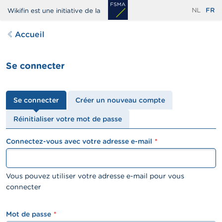
Aller
NL
FR
Wikifin est une initiative de la
au
contenu
Accueil
principal
Se connecter
Onglets
Se connecter
Créer un nouveau compte
principaux
Réinitialiser votre mot de passe
Connectez-vous avec votre adresse e-mail
textfield
Vous pouvez utiliser votre adresse e-mail pour vous
connecter
Mot de passe
password