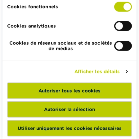
Impôts, emplois et revenus
Cookies fonctionnels
Logement et emprunt hypothécaire
Cookies analytiques
Cookies de réseaux sociaux et de sociétés
Wikifin.be veut vous aider dans vos décisions financières. Il
de médias
met gratuitement à votre disposition une information
indépendante, fiable et pratique. Il est sans aucun lien avec
les acteurs financiers privés.
Afficher les détails
En savoir plus sur Wikifin
Autoriser tous les cookies
Wikifin School met gratuitement à disposition des
Autoriser la sélection
enseignants du matériel pédagogique varié et des
formations pour les aider à faire de l’éducation financière et
Utiliser uniquement les cookies nécessaires
à la consommation responsable en classe.