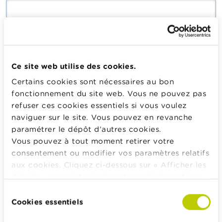
Saisissez le mot de passe correspondant à votre adresse
mail.
Ce site web utilise des cookies.
Certains cookies sont nécessaires au bon
Se connecter
fonctionnement du site web. Vous ne pouvez pas
refuser ces cookies essentiels si vous voulez
naviguer sur le site. Vous pouvez en revanche
paramétrer le dépôt d’autres cookies.
Calculateurs, conseils pratiques, checklists
Vous pouvez à tout moment retirer votre
consentement ou modifier vos paramètres relatifs
Budget, payer, emprunter et assurer
aux cookies. Cliquez ci-dessous sur « Afficher les
Famille
détails » pour obtenir davantage d'informations.
Épargner et investir
La politique en matière de cookies est
Sélection
Hériter
consultable dans son intégralité
ici
.
Cookies essentiels
du
Pension et préparation de la retraite
consentement