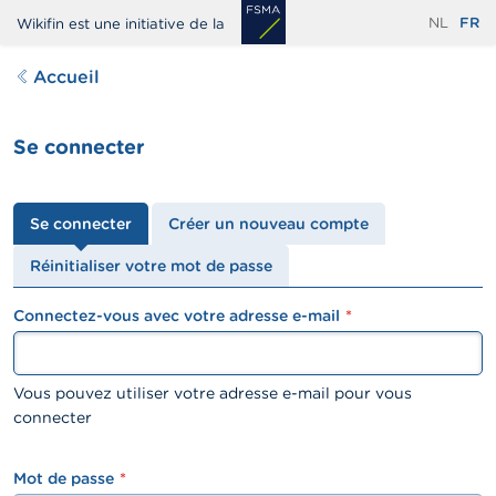
Aller
NL
FR
Wikifin est une initiative de la
au
contenu
Accueil
principal
Se connecter
Onglets
Se connecter
Créer un nouveau compte
principaux
Réinitialiser votre mot de passe
Connectez-vous avec votre adresse e-mail
textfield
Vous pouvez utiliser votre adresse e-mail pour vous
connecter
Mot de passe
password