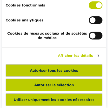
Impôts, emplois et revenus
Cookies fonctionnels
Logement et emprunt hypothécaire
Cookies analytiques
Cookies de réseaux sociaux et de sociétés
Wikifin.be veut vous aider dans vos décisions financières. Il
de médias
met gratuitement à votre disposition une information
indépendante, fiable et pratique. Il est sans aucun lien avec
les acteurs financiers privés.
Afficher les détails
En savoir plus sur Wikifin
Autoriser tous les cookies
Wikifin School met gratuitement à disposition des
Autoriser la sélection
enseignants du matériel pédagogique varié et des
formations pour les aider à faire de l’éducation financière et
Utiliser uniquement les cookies nécessaires
à la consommation responsable en classe.