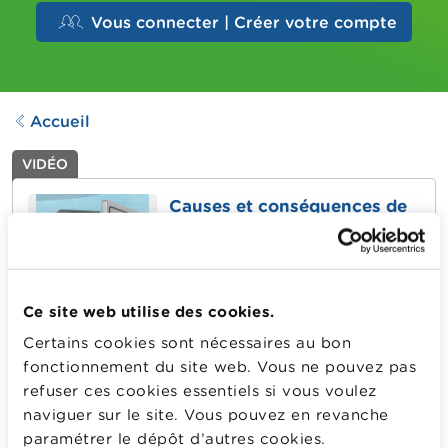
Vous connecter | Créer votre compte
Accueil
VIDÉO
Causes et conséquences de
la crise financière de 2008
Dernière mise à jour le
27.10.2022
207
Downloads
Ce site web utilise des cookies.
Quels sont les facteurs à l'origine de la crise financière
Certains cookies sont nécessaires au bon
de 2008 ? Quel impact la crise a-t-elle eu sur la
fonctionnement du site web. Vous ne pouvez pas
réglementation du système financier ?
refuser ces cookies essentiels si vous voulez
naviguer sur le site. Vous pouvez en revanche
Cette vidéo fait partie d'une série de vidéos sur les
paramétrer le dépôt d’autres cookies.