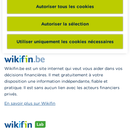
Autoriser tous les cookies
Wikifin School met gratuitement à disposition des
enseignants du matériel pédagogique varié et des
formations pour les aider à faire de l’éducation financière et
Autoriser la sélection
à la consommation responsable en classe.
Vers Wikifin School
Utiliser uniquement les cookies nécessaires
Wikifin.be est un site internet qui veut vous aider dans vos
décisions financières. Il met gratuitement à votre
disposition une information indépendante, fiable et
pratique. Il est sans aucun lien avec les acteurs financiers
privés.
En savoir plus sur Wikifin