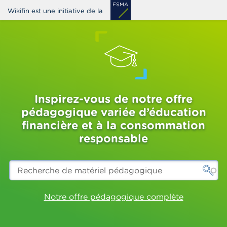
Aller
Wikifin est une initiative de la
au
contenu
principal
Inspirez-vous de notre offre
pédagogique variée d’éducation
financière et à la consommation
responsable
Recherche
de
matériel
pédagogique
Notre offre pédagogique complète