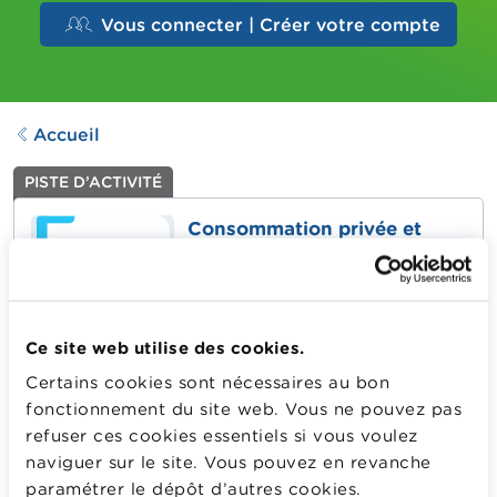
Vous connecter | Créer votre compte
Accueil
PISTE D’ACTIVITÉ
Consommation privée et
collective
Dernière mise à jour le
11.05.2026
449
Downloads
Ce site web utilise des cookies.
Cette séquence s’appuie sur des exemples du quotidien
Certains cookies sont nécessaires au bon
pour faire émerger les concepts de consommation
fonctionnement du site web. Vous ne pouvez pas
individuelle et de consommation collective. L'objectif
refuser ces cookies essentiels si vous voulez
est de comprendre comment ces deux modes de
naviguer sur le site. Vous pouvez en revanche
consommation se complètent pour satisfaire les besoins
paramétrer le dépôt d’autres cookies.