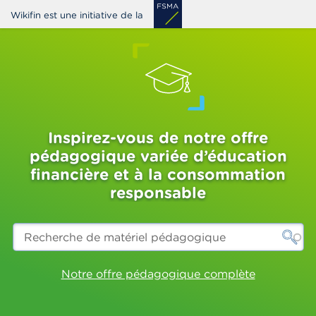
Aller
Wikifin est une initiative de la
au
contenu
principal
Inspirez-vous de notre offre
pédagogique variée d’éducation
financière et à la consommation
responsable
Recherche
de
matériel
pédagogique
Notre offre pédagogique complète