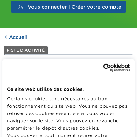
Vous connecter | Créer votre compte
Accueil
PISTE D’ACTIVITÉ
Épargne, pouvoir d’achat et
inflation
Dernière mise à jour le
05.09.2025
882
Downloads
Ce site web utilise des cookies.
Certains cookies sont nécessaires au bon
Réflexion sur le lien entre le taux d’intérêt des comptes
fonctionnement du site web. Vous ne pouvez pas
d’épargne, l’inflation et le pouvoir d’achat. Lecture et
refuser ces cookies essentiels si vous voulez
analyse d’un article de presse évoquant la baisse du
naviguer sur le site. Vous pouvez en revanche
pouvoir d’achat des ménages suite au recul des taux
paramétrer le dépôt d’autres cookies.
d’intérêt sur les comptes d’épargne.
Vous pouvez à tout moment retirer votre