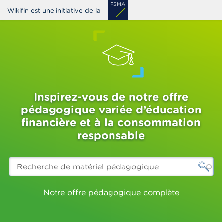
Aller
Wikifin est une initiative de la
au
contenu
principal
Inspirez-vous de notre offre
pédagogique variée d’éducation
financière et à la consommation
responsable
Recherche
de
matériel
pédagogique
Notre offre pédagogique complète