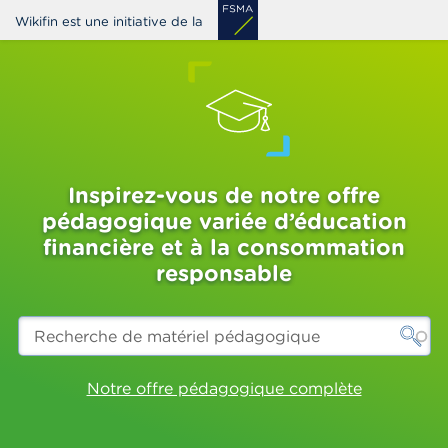
Aller
Wikifin est une initiative de la
au
contenu
principal
Inspirez-vous de notre offre
pédagogique variée d’éducation
financière et à la consommation
responsable
Recherche
de
matériel
pédagogique
Notre offre pédagogique complète