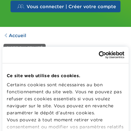
Vous connecter | Créer votre compte
Accueil
PISTE D’ACTIVITÉ
Le juste prix
Dernière mise à jour le
04.11.2024
Ce site web utilise des cookies.
918
Downloads
Certains cookies sont nécessaires au bon
fonctionnement du site web. Vous ne pouvez pas
refuser ces cookies essentiels si vous voulez
Payer le juste prix en utilisant les pieces et les billets
naviguer sur le site. Vous pouvez en revanche
nécessaires.
paramétrer le dépôt d’autres cookies.
Plus d'information
Vous pouvez à tout moment retirer votre
consentement ou modifier vos paramètres relatifs
POUR TÉLÉCHARGER OU CONSULTER GRATUITEMENT