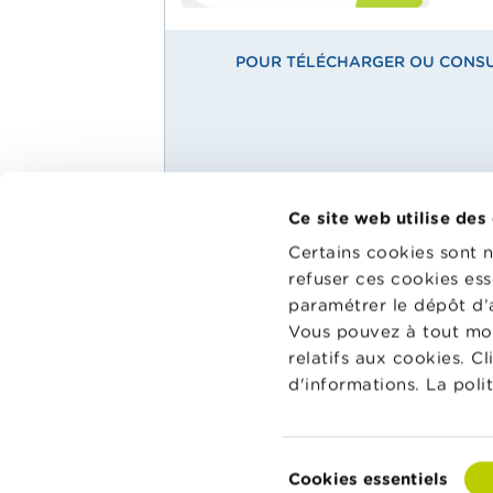
POUR TÉLÉCHARGER OU CONSUL
Ce site web utilise des
Main
Matériel pédagogique
Certains cookies sont 
Menu
refuser ces cookies ess
Wikifin Sc
Agenda
dispositio
paramétrer le dépôt d’
School
pédagogiqu
Glossaire
Vous pouvez à tout mo
les aider à
relatifs aux cookies. C
et à la co
d'informations. La poli
classe.
Vers Wikif
Sélection
Cookies essentiels
du