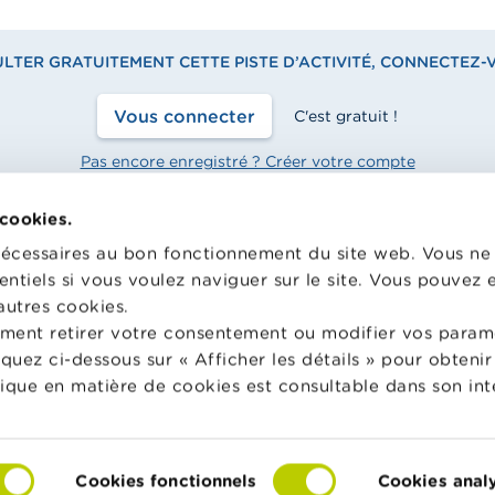
TER GRATUITEMENT CETTE PISTE D’ACTIVITÉ, CONNECTEZ-
Vous connecter
C'est gratuit !
Pas encore enregistré ? Créer votre compte
 cookies.
nécessaires au bon fonctionnement du site web. Vous n
entiels si vous voulez naviguer sur le site. Vous pouvez
hool met gratuitement à
Wikifin.be est un site internet 
n des enseignants du matériel
vous aider dans vos décisions f
autres cookies.
e varié et des formations pour
Il met gratuitement à votre dis
ment retirer votre consentement ou modifier vos param
 faire de l’éducation financière
une information indépendante, 
liquez ci-dessous sur « Afficher les détails » pour obten
nsommation responsable en
pratique. Il est sans aucun lien 
tique en matière de cookies est consultable dans son int
acteurs financiers privés.
in School
En savoir plus sur Wikifin
Cookies fonctionnels
Cookies anal