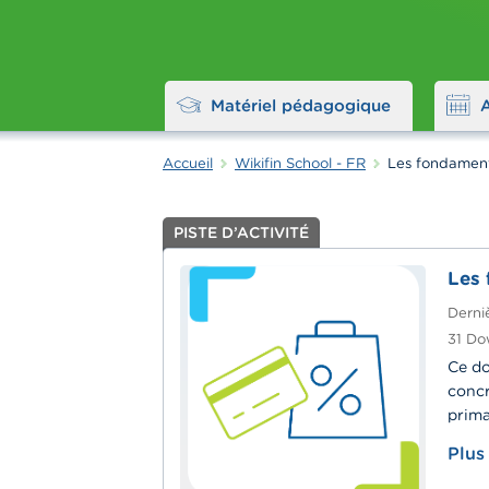
Matériel pédagogique
Accueil
Wikifin School - FR
Les fondament
PISTE D’ACTIVITÉ
Les 
Derniè
31
Do
Ce do
concr
prima
Plus