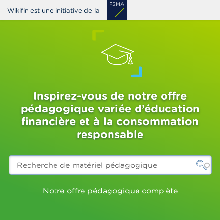
Aller
Wikifin est une initiative de la
au
contenu
principal
Inspirez-vous de notre offre
pédagogique variée d’éducation
financière et à la consommation
responsable
Recherche
de
matériel
pédagogique
Notre offre pédagogique complète