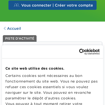
Vous connecter | Créer votre compte
Accueil
PISTE D’ACTIVITÉ
Mon goûter d'anniversaire 1
Dernière mise à jour le
04.11.2024
420
Downloads
Ce site web utilise des cookies.
Certains cookies sont nécessaires au bon
Situation de problème visant à acheter toutes les
fonctionnement du site web. Vous ne pouvez pas
fournitures nécessaires pour organiser un goûter
refuser ces cookies essentiels si vous voulez
d’anniversaire. Mais combien va coûter ce goûter ? Est-
naviguer sur le site. Vous pouvez en revanche
ce que Tom a assez d’argent ? Et s’il donne 20 euros
paramétrer le dépôt d’autres cookies.
combien le commerçant va-t-il lui rendre ?
Vous pouvez à tout moment retirer votre