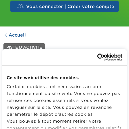
Vous connecter | Créer votre compte
Accueil
PISTE D’ACTIVITÉ
Offre promotionnelle pour
un GSM
Dernière mise à jour le
05.09.2025
Ce site web utilise des cookies.
258
Downloads
Certains cookies sont nécessaires au bon
fonctionnement du site web. Vous ne pouvez pas
Décoder une offre promotionnelle en tenant compte de
refuser ces cookies essentiels si vous voulez
tous les éléments. Juger si cette offre promotionnelle
naviguer sur le site. Vous pouvez en revanche
est intéressante en fonction de sa situation personnelle.
paramétrer le dépôt d’autres cookies.
Plus d'information
Vous pouvez à tout moment retirer votre
consentement ou modifier vos paramètres relatifs