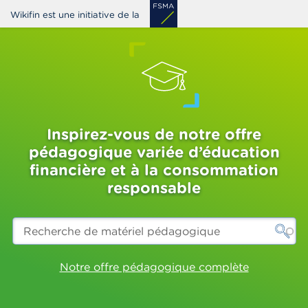
Aller
Wikifin est une initiative de la
au
contenu
principal
Inspirez-vous de notre offre
pédagogique variée d’éducation
financière et à la consommation
responsable
Recherche
de
matériel
pédagogique
Notre offre pédagogique complète