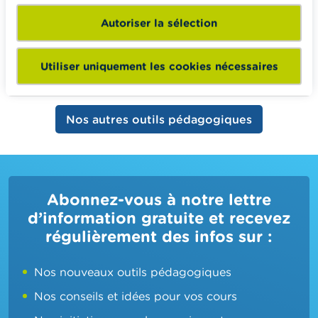
Autoriser la sélection
Vous connecter
C'est gratuit !
Pas encore enregistré ? Créer votre compte
Utiliser uniquement les cookies nécessaires
Nos autres outils pédagogiques
Abonnez-vous à notre lettre
d’information gratuite et recevez
régulièrement des infos sur :
Nos nouveaux outils pédagogiques
Nos conseils et idées pour vos cours