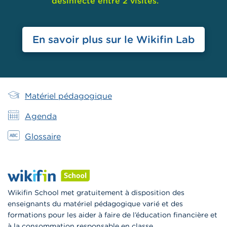
désinfecté entre 2 visites.
En savoir plus sur le Wikifin Lab
Main
Matériel pédagogique
Menu
Agenda
School
Glossaire
Wikifin School met gratuitement à disposition des
enseignants du matériel pédagogique varié et des
formations pour les aider à faire de l’éducation financière et
à la consommation responsable en classe.