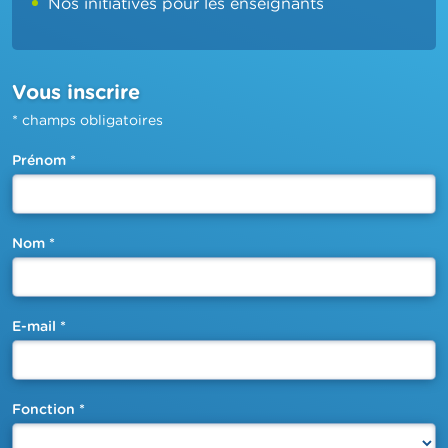
Nos initiatives pour les enseignants
Vous inscrire
*
champs obligatoires
Prénom
*
Nom
*
E-mail
*
Fonction
*