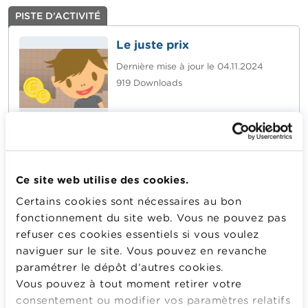
PISTE D’ACTIVITÉ
Le juste prix
Dernière mise à jour le
04.11.2024
919
Downloads
Payer le juste prix en utilisant les pieces et les billets
nécessaires.
Plus d'information
Ce site web utilise des cookies.
Certains cookies sont nécessaires au bon
POUR TÉLÉCHARGER OU CONSULTER GRATUITEMENT
fonctionnement du site web. Vous ne pouvez pas
CETTE PISTE D’ACTIVITÉ, CONNECTEZ-VOUS OU
refuser ces cookies essentiels si vous voulez
CRÉEZ VOTRE COMPTE.
naviguer sur le site. Vous pouvez en revanche
paramétrer le dépôt d’autres cookies.
Vous connecter
C'est gratuit !
Vous pouvez à tout moment retirer votre
Pas encore enregistré ? Créer votre compte
consentement ou modifier vos paramètres relatifs