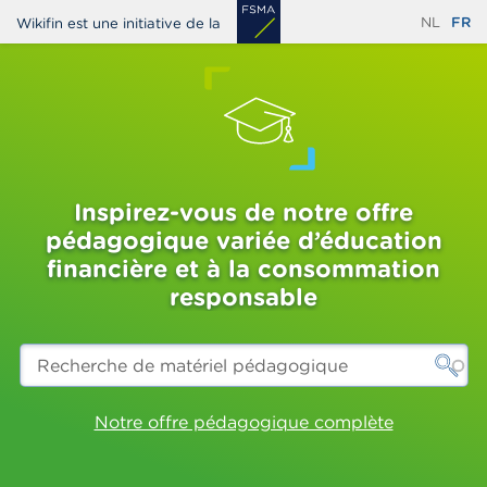
Aller
NL
FR
Wikifin est une initiative de la
au
contenu
principal
Inspirez-vous de notre offre
pédagogique variée d’éducation
financière et à la consommation
responsable
Recherche
de
matériel
pédagogique
Notre offre pédagogique complète