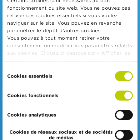
Certains cookies sont nécessaires au bon
fonctionnement du site web. Vous ne pouvez pas
Type d'enseignement
refuser ces cookies essentiels si vous voulez
Enseignement général
naviguer sur le site. Vous pouvez en revanche
paramétrer le dépôt d’autres cookies.
Enseignement technique de transition
Vous pouvez à tout moment retirer votre
consentement ou modifier vos paramètres relatifs
Enseignement technique de qualification
aux cookies. Cliquez ci-dessous sur « Afficher les
Enseignement professionnel
détails » pour obtenir davantage d'informations.
La politique en matière de cookies est
Sélection
consultable dans son intégralité
ici
.
Cookies essentiels
du
consentement
École
Cookies fonctionnels
edit-
processed_text
L’envoi des posters se fait à votre attention à l’adresse de
l’établissement dans lequel vous travaillez. Merci de NE PAS
info
indiquer votre adresse personnelle.
Cookies analytiques
L’envoi des posters se fait uniquement à destination de la
Belgique.
Cookies de réseaux sociaux et de sociétés
de médias