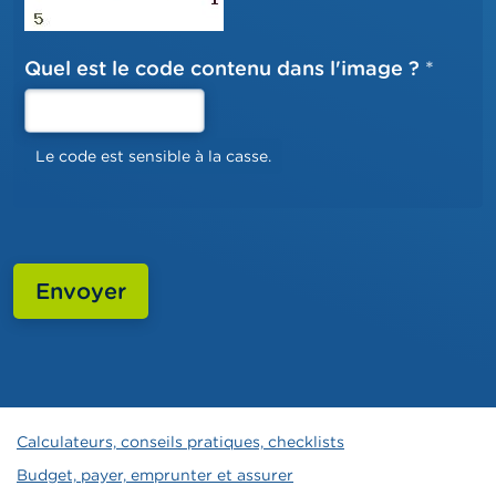
Quel est le code contenu dans l'image ?
textfield
Le code est sensible à la casse.
Envoyer
Calculateurs, conseils pratiques, checklists
Budget, payer, emprunter et assurer