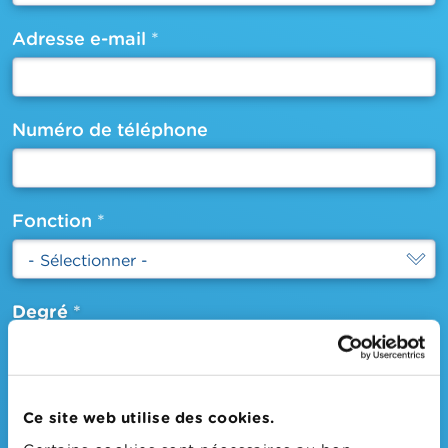
Adresse e-mail
email
Numéro de téléphone
textfield
Fonction
select
Degré
1ier degré
2ième degré
Ce site web utilise des cookies.
3ième degré