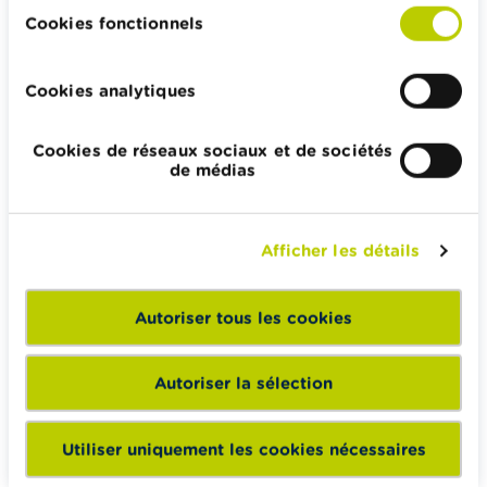
Impôts, emplois et revenus
Cookies fonctionnels
Logement et emprunt hypothécaire
Cookies analytiques
Cookies de réseaux sociaux et de sociétés
Wikifin.be veut vous aider dans vos décisions financières. Il
de médias
met gratuitement à votre disposition une information
indépendante, fiable et pratique. Il est sans aucun lien avec
les acteurs financiers privés.
Afficher les détails
En savoir plus sur Wikifin
Autoriser tous les cookies
Wikifin School met gratuitement à disposition des
Autoriser la sélection
enseignants du matériel pédagogique varié et des
formations pour les aider à faire de l’éducation financière et
Utiliser uniquement les cookies nécessaires
à la consommation responsable en classe.