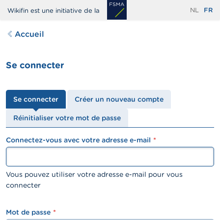
Aller
NL
FR
Wikifin est une initiative de la
au
contenu
Accueil
principal
Se connecter
Onglets
Se connecter
Créer un nouveau compte
principaux
Réinitialiser votre mot de passe
Connectez-vous avec votre adresse e-mail
textfield
Vous pouvez utiliser votre adresse e-mail pour vous
connecter
Mot de passe
password