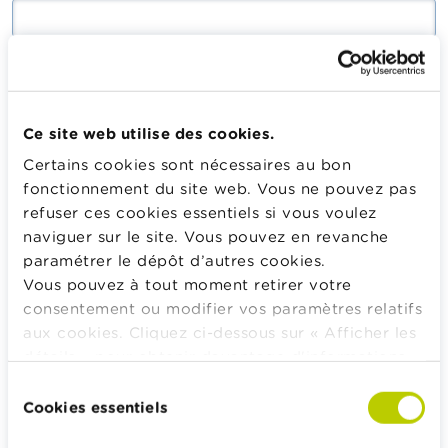
Saisissez le mot de passe correspondant à votre adresse
mail.
Ce site web utilise des cookies.
Certains cookies sont nécessaires au bon
Se connecter
fonctionnement du site web. Vous ne pouvez pas
refuser ces cookies essentiels si vous voulez
naviguer sur le site. Vous pouvez en revanche
paramétrer le dépôt d’autres cookies.
Calculateurs, conseils pratiques, checklists
Vous pouvez à tout moment retirer votre
consentement ou modifier vos paramètres relatifs
Budget, payer, emprunter et assurer
aux cookies. Cliquez ci-dessous sur « Afficher les
Famille
détails » pour obtenir davantage d'informations.
Épargner et investir
La politique en matière de cookies est
Sélection
Hériter
consultable dans son intégralité
ici
.
Cookies essentiels
du
Pension et préparation de la retraite
consentement