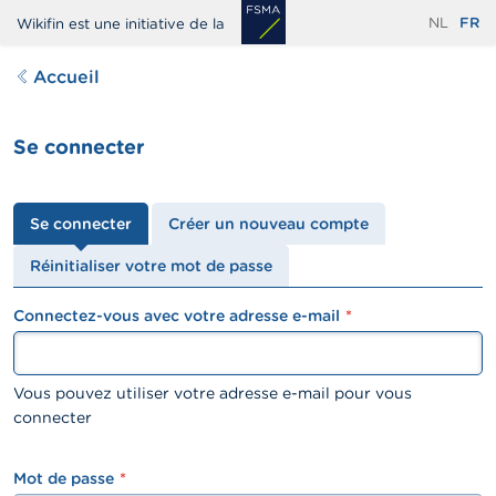
Aller
NL
FR
Wikifin est une initiative de la
au
contenu
Accueil
principal
Se connecter
Onglets
Se connecter
Créer un nouveau compte
principaux
Réinitialiser votre mot de passe
Connectez-vous avec votre adresse e-mail
textfield
Vous pouvez utiliser votre adresse e-mail pour vous
connecter
Mot de passe
password