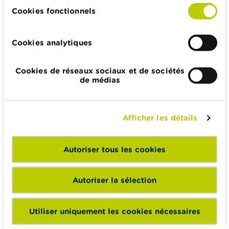
Impôts, emplois et revenus
Cookies fonctionnels
Logement et emprunt hypothécaire
Cookies analytiques
Cookies de réseaux sociaux et de sociétés
Wikifin.be veut vous aider dans vos décisions financières. Il
de médias
met gratuitement à votre disposition une information
indépendante, fiable et pratique. Il est sans aucun lien avec
les acteurs financiers privés.
Afficher les détails
En savoir plus sur Wikifin
Autoriser tous les cookies
Wikifin School met gratuitement à disposition des
Autoriser la sélection
enseignants du matériel pédagogique varié et des
formations pour les aider à faire de l’éducation financière et
Utiliser uniquement les cookies nécessaires
à la consommation responsable en classe.