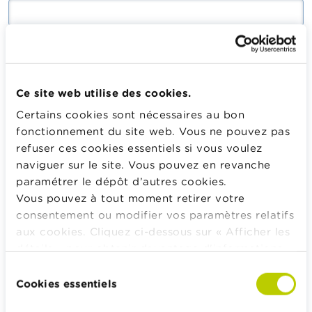
Saisissez le mot de passe correspondant à votre adresse
mail.
Ce site web utilise des cookies.
Certains cookies sont nécessaires au bon
Se connecter
fonctionnement du site web. Vous ne pouvez pas
refuser ces cookies essentiels si vous voulez
naviguer sur le site. Vous pouvez en revanche
paramétrer le dépôt d’autres cookies.
Calculateurs, conseils pratiques, checklists
Vous pouvez à tout moment retirer votre
consentement ou modifier vos paramètres relatifs
Budget, payer, emprunter et assurer
aux cookies. Cliquez ci-dessous sur « Afficher les
Famille
détails » pour obtenir davantage d'informations.
Épargner et investir
La politique en matière de cookies est
Sélection
Hériter
consultable dans son intégralité
ici
.
Cookies essentiels
du
Pension et préparation de la retraite
consentement