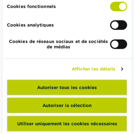
Impôts, emplois et revenus
Cookies fonctionnels
Logement et emprunt hypothécaire
Cookies analytiques
Cookies de réseaux sociaux et de sociétés
Wikifin.be veut vous aider dans vos décisions financières. Il
de médias
met gratuitement à votre disposition une information
indépendante, fiable et pratique. Il est sans aucun lien avec
les acteurs financiers privés.
Afficher les détails
En savoir plus sur Wikifin
Autoriser tous les cookies
Wikifin School met gratuitement à disposition des
Autoriser la sélection
enseignants du matériel pédagogique varié et des
formations pour les aider à faire de l’éducation financière et
Utiliser uniquement les cookies nécessaires
à la consommation responsable en classe.