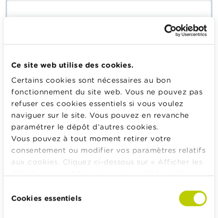
Saisissez le mot de passe correspondant à votre adresse
mail.
Ce site web utilise des cookies.
Certains cookies sont nécessaires au bon
Se connecter
fonctionnement du site web. Vous ne pouvez pas
refuser ces cookies essentiels si vous voulez
naviguer sur le site. Vous pouvez en revanche
paramétrer le dépôt d’autres cookies.
Calculateurs, conseils pratiques, checklists
Vous pouvez à tout moment retirer votre
consentement ou modifier vos paramètres relatifs
Budget, payer, emprunter et assurer
aux cookies. Cliquez ci-dessous sur « Afficher les
Famille
détails » pour obtenir davantage d'informations.
Épargner et investir
La politique en matière de cookies est
Sélection
Hériter
consultable dans son intégralité
ici
.
Cookies essentiels
du
Pension et préparation de la retraite
consentement