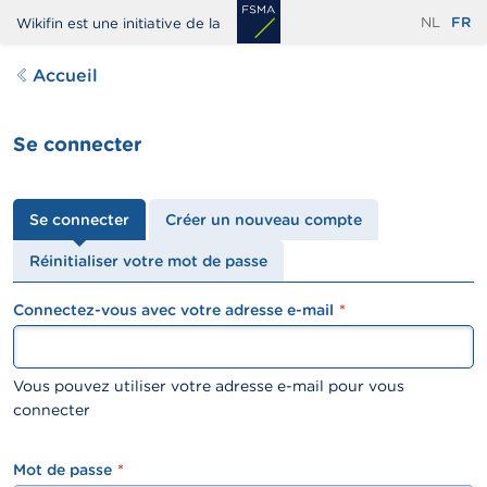
Aller
NL
FR
Wikifin est une initiative de la
au
contenu
Accueil
principal
Se connecter
Onglets
Se connecter
Créer un nouveau compte
principaux
Réinitialiser votre mot de passe
Connectez-vous avec votre adresse e-mail
textfield
Vous pouvez utiliser votre adresse e-mail pour vous
connecter
Mot de passe
password