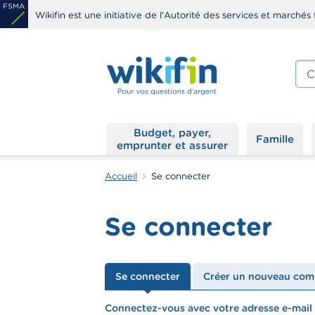
Aller
Wikifin est une initiative de l'Autorité des services et marchés 
au
contenu
principal
Che
edit
s
Budget, payer,
Famille
emprunter et assurer
Accueil
Se connecter
Se connecter
Onglets
Se connecter
Créer un nouveau com
principaux
Connectez-vous avec votre adresse e-mail
textfield