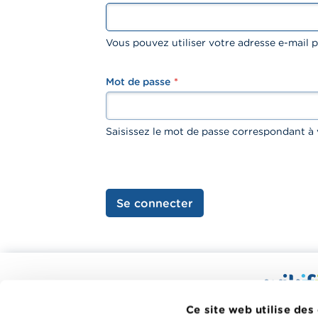
Vous pouvez utiliser votre adresse e-mail
Mot de passe
password
Saisissez le mot de passe correspondant à 
Se connecter
Calculateurs, conseils pratiques,
checklists
Wikifin.be
Ce site web utilise des