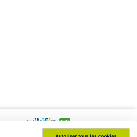
nt à
Le Wikifin Lab est un centre d'éducation
Autoriser tous les cookies