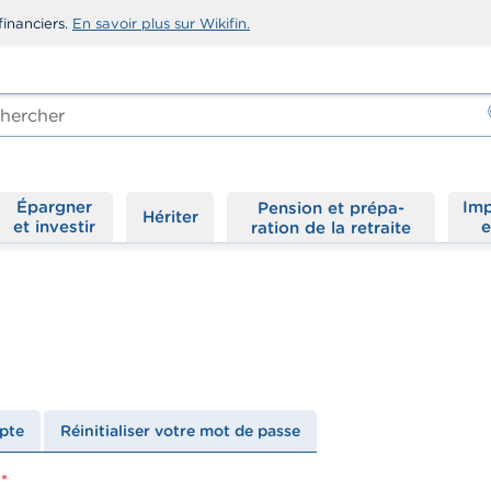
financiers.
En savoir plus sur Wikifin.
rcher
-
Épargner
Imp
Hériter
et investir
e
pte
Réinitialiser votre mot de passe