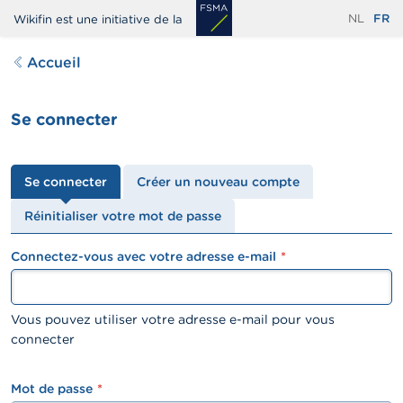
Aller
NL
FR
Wikifin est une initiative de la
au
contenu
Accueil
principal
Se connecter
Onglets
Se connecter
Créer un nouveau compte
principaux
Réinitialiser votre mot de passe
Connectez-vous avec votre adresse e-mail
textfield
Vous pouvez utiliser votre adresse e-mail pour vous
connecter
Mot de passe
password