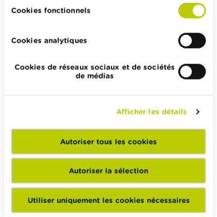
Impôts, emplois et revenus
Cookies fonctionnels
Logement et emprunt hypothécaire
Cookies analytiques
Cookies de réseaux sociaux et de sociétés
Wikifin.be veut vous aider dans vos décisions financières. Il
de médias
met gratuitement à votre disposition une information
indépendante, fiable et pratique. Il est sans aucun lien avec
les acteurs financiers privés.
Afficher les détails
En savoir plus sur Wikifin
Autoriser tous les cookies
Wikifin School met gratuitement à disposition des
Autoriser la sélection
enseignants du matériel pédagogique varié et des
formations pour les aider à faire de l’éducation financière et
Utiliser uniquement les cookies nécessaires
à la consommation responsable en classe.