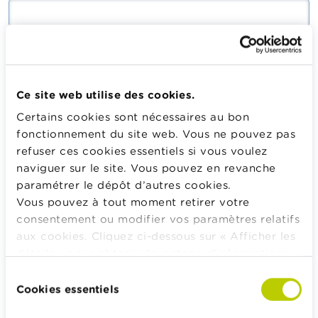
Saisissez le mot de passe correspondant à votre adresse
mail.
Ce site web utilise des cookies.
Certains cookies sont nécessaires au bon
Se connecter
fonctionnement du site web. Vous ne pouvez pas
refuser ces cookies essentiels si vous voulez
naviguer sur le site. Vous pouvez en revanche
paramétrer le dépôt d’autres cookies.
Calculateurs, conseils pratiques, checklists
Vous pouvez à tout moment retirer votre
consentement ou modifier vos paramètres relatifs
Budget, payer, emprunter et assurer
aux cookies. Cliquez ci-dessous sur « Afficher les
Famille
détails » pour obtenir davantage d'informations.
Épargner et investir
La politique en matière de cookies est
Sélection
Hériter
consultable dans son intégralité
ici
.
Cookies essentiels
du
Pension et préparation de la retraite
consentement