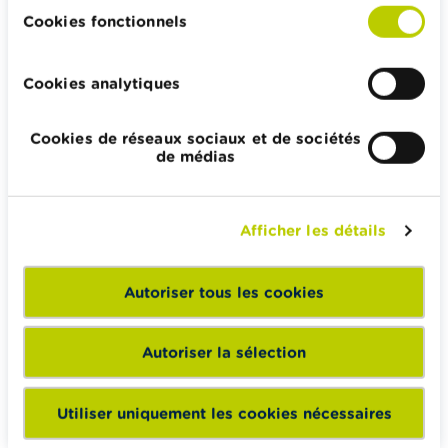
Impôts, emplois et revenus
Cookies fonctionnels
Logement et emprunt hypothécaire
Cookies analytiques
Cookies de réseaux sociaux et de sociétés
Wikifin.be veut vous aider dans vos décisions financières. Il
de médias
met gratuitement à votre disposition une information
indépendante, fiable et pratique. Il est sans aucun lien avec
les acteurs financiers privés.
Afficher les détails
En savoir plus sur Wikifin
Autoriser tous les cookies
Wikifin School met gratuitement à disposition des
Autoriser la sélection
enseignants du matériel pédagogique varié et des
formations pour les aider à faire de l’éducation financière et
Utiliser uniquement les cookies nécessaires
à la consommation responsable en classe.