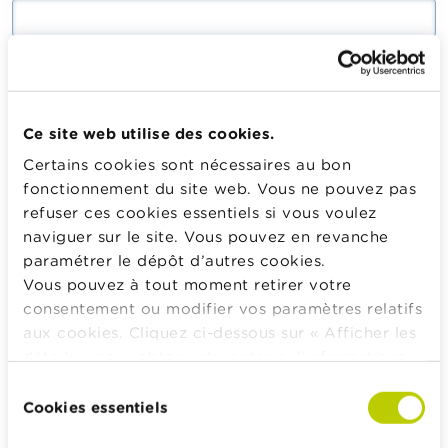
Saisissez le mot de passe correspondant à votre adresse
mail.
Ce site web utilise des cookies.
Certains cookies sont nécessaires au bon
Se connecter
fonctionnement du site web. Vous ne pouvez pas
refuser ces cookies essentiels si vous voulez
naviguer sur le site. Vous pouvez en revanche
paramétrer le dépôt d’autres cookies.
Calculateurs, conseils pratiques, checklists
Vous pouvez à tout moment retirer votre
consentement ou modifier vos paramètres relatifs
Budget, payer, emprunter et assurer
aux cookies. Cliquez ci-dessous sur « Afficher les
Famille
détails » pour obtenir davantage d'informations.
Épargner et investir
La politique en matière de cookies est
Sélection
Hériter
consultable dans son intégralité
ici
.
Cookies essentiels
du
Pension et préparation de la retraite
consentement