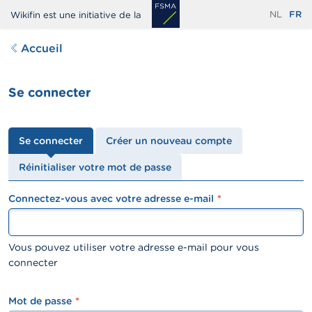
Aller
NL
FR
Wikifin est une initiative de la
au
contenu
Accueil
principal
Se connecter
Onglets
Se connecter
Créer un nouveau compte
principaux
Réinitialiser votre mot de passe
Connectez-vous avec votre adresse e-mail
textfield
Vous pouvez utiliser votre adresse e-mail pour vous
connecter
Mot de passe
password