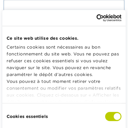
Saisissez le mot de passe correspondant à votre adresse
mail.
Ce site web utilise des cookies.
Certains cookies sont nécessaires au bon
Se connecter
fonctionnement du site web. Vous ne pouvez pas
refuser ces cookies essentiels si vous voulez
naviguer sur le site. Vous pouvez en revanche
paramétrer le dépôt d’autres cookies.
Calculateurs, conseils pratiques, checklists
Vous pouvez à tout moment retirer votre
consentement ou modifier vos paramètres relatifs
Budget, payer, emprunter et assurer
aux cookies. Cliquez ci-dessous sur « Afficher les
Famille
détails » pour obtenir davantage d'informations.
Épargner et investir
La politique en matière de cookies est
Sélection
Hériter
consultable dans son intégralité
ici
.
Cookies essentiels
du
Pension et préparation de la retraite
consentement