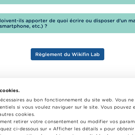
doivent-ils apporter de quoi écrire ou disposer d'un ma
(smartphone, etc.) ?
Règlement du Wikifin Lab
 cookies.
nécessaires au bon fonctionnement du site web. Vous n
Wikifin School met gratuitement à disposition des
W
entiels si vous voulez naviguer sur le site. Vous pouvez
enseignants du matériel pédagogique varié et des
v
autres cookies.
formations pour les aider à faire de l’éducation
d
ment retirer votre consentement ou modifier vos param
financière et à la consommation responsable en classe.
p
liquez ci-dessous sur « Afficher les détails » pour obten
f
Vers Wikifin School