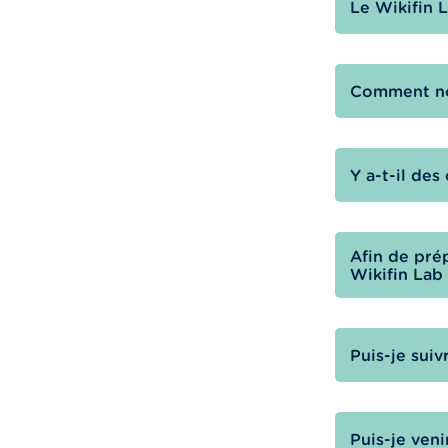
Le Wikifin L
Comment no
Y a-t-il des
Afin de prép
Wikifin Lab 
Puis-je suiv
Puis-je veni