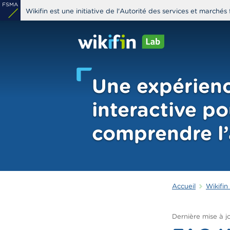
Aller
Wikifin est une initiative de l'Autorité des services et marchés 
au
contenu
principal
Une expérienc
interactive p
comprendre l
Accueil
Wikifin
Dernière mise à jo