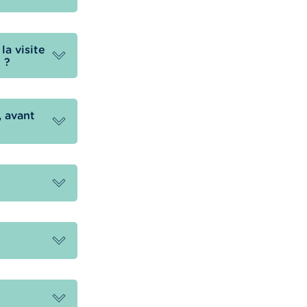
la visite
 ?
, avant