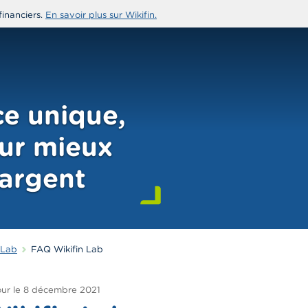
financiers.
En savoir plus sur Wikifin.
e unique,
our mieux
’argent
 Lab
FAQ Wikifin Lab
ur le
8 décembre 2021