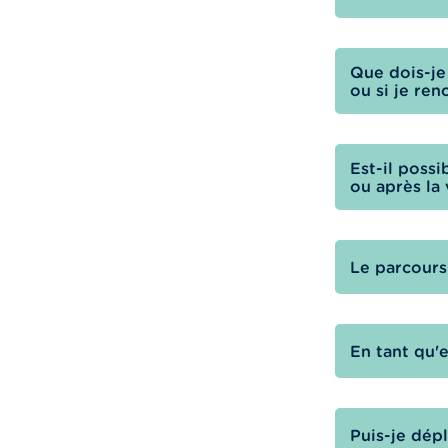
Que dois-je 
ou si je re
Est-il poss
ou après la 
Le parcours
En tant qu'e
Puis-je dépl