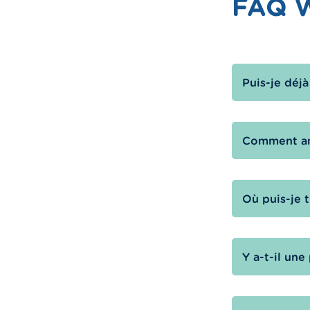
FAQ W
Puis-je déjà
Comment ann
Où puis-je t
Y a-t-il une