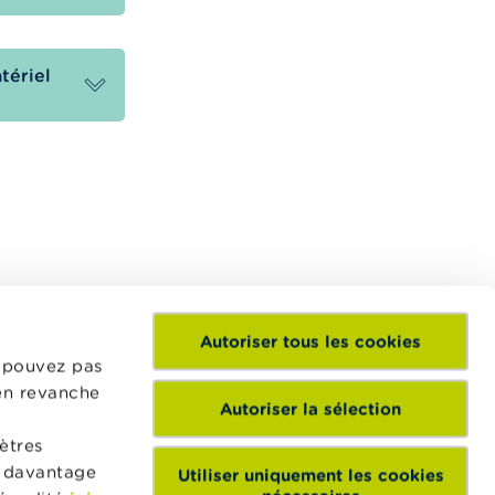
tériel
Autoriser tous les cookies
e pouvez pas
ikifin.be est un site internet qui veut vous aider dans
 en revanche
os décisions financières. Il met gratuitement à votre
Autoriser la sélection
isposition une information indépendante, fiable et
ètres
ratique. Il est sans aucun lien avec les acteurs
ir davantage
Utiliser uniquement les cookies
inanciers privés.