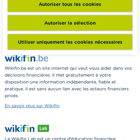
Autoriser tous les cookies
Wikifin School met gratuitement à disposition des
enseignants du matériel pédagogique varié et des
formations pour les aider à faire de l’éducation financière et
Autoriser la sélection
à la consommation responsable en classe.
Vers Wikifin School
Utiliser uniquement les cookies nécessaires
Wikifin.be est un site internet qui veut vous aider dans vos
décisions financières. Il met gratuitement à votre
disposition une information indépendante, fiable et
pratique. Il est sans aucun lien avec les acteurs financiers
privés.
En savoir plus sur Wikifin
Le Wikifin Lab est un centre d'éducation financière