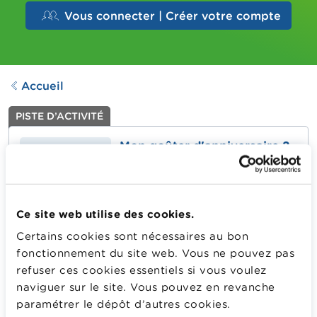
Vous connecter | Créer votre compte
Accueil
PISTE D’ACTIVITÉ
Mon goûter d'anniversaire 2
Dernière mise à jour le
04.11.2024
283
Downloads
Ce site web utilise des cookies.
Certains cookies sont nécessaires au bon
Situation de problème visant à acheter toutes les
fonctionnement du site web. Vous ne pouvez pas
fournitures nécessaires pour organiser un goûter
refuser ces cookies essentiels si vous voulez
d’anniversaire. Mais combien va coûter ce goûter ? Est-
naviguer sur le site. Vous pouvez en revanche
ce qu’Emma et Oscar ont assez d’argent ? Et s’ils
paramétrer le dépôt d’autres cookies.
donnent 50 euros, combien la caissière va-t-elle leur