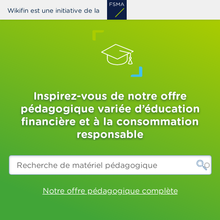
Aller
Wikifin est une initiative de la
au
contenu
principal
Inspirez-vous de notre offre
pédagogique variée d’éducation
financière et à la consommation
responsable
Recherche
de
matériel
pédagogique
Notre offre pédagogique complète