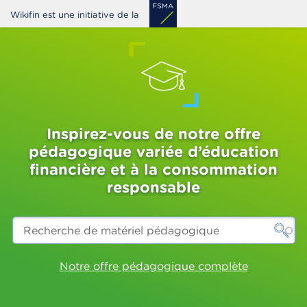
Aller
Wikifin est une initiative de la
au
contenu
principal
Inspirez-vous de notre offre
pédagogique variée d’éducation
financière et à la consommation
responsable
Recherche
de
matériel
pédagogique
Notre offre pédagogique complète