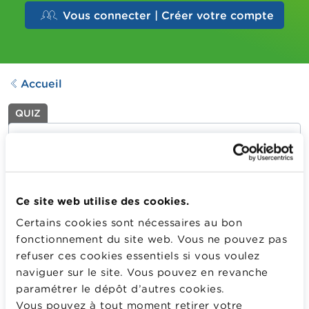
Vous connecter | Créer votre compte
Accueil
QUIZ
Wikifin Quiz - La Semaine de
l'Argent 2024 - 3e degré
Dernière mise à jour le
23.06.2026
268
Downloads
Ce site web utilise des cookies.
Certains cookies sont nécessaires au bon
Le Wikifin quiz de La Semaine de l’Argent 2024 a été
fonctionnement du site web. Vous ne pouvez pas
entièrement réactualisé. C'est l’outil idéal pour évaluer
refuser ces cookies essentiels si vous voulez
le niveau de vos classes et surtout pour les entraîner et
naviguer sur le site. Vous pouvez en revanche
les préparer activement à la prochaine édition de La
paramétrer le dépôt d’autres cookies.
Semaine de l'Argent.
Vous pouvez à tout moment retirer votre