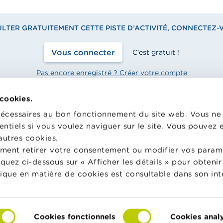
TER GRATUITEMENT CETTE PISTE D’ACTIVITÉ, CONNECTEZ-
Vous connecter
C'est gratuit !
Pas encore enregistré ? Créer votre compte
 cookies.
nécessaires au bon fonctionnement du site web. Vous n
entiels si vous voulez naviguer sur le site. Vous pouvez
hool met gratuitement à
Wikifin.be est un site internet 
n des enseignants du matériel
vous aider dans vos décisions f
autres cookies.
e varié et des formations pour
Il met gratuitement à votre dis
ment retirer votre consentement ou modifier vos param
 faire de l’éducation financière
une information indépendante, 
liquez ci-dessous sur « Afficher les détails » pour obten
nsommation responsable en
pratique. Il est sans aucun lien 
tique en matière de cookies est consultable dans son int
acteurs financiers privés.
in School
En savoir plus sur Wikifin
Cookies fonctionnels
Cookies anal