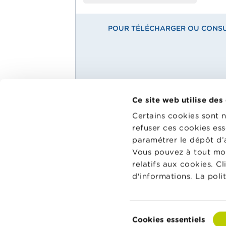
POUR TÉLÉCHARGER OU CONSUL
Ce site web utilise des
Main
Matériel pédagogique
Certains cookies sont 
Menu
refuser ces cookies ess
Wikifin Sc
Agenda
dispositio
paramétrer le dépôt d’
School
pédagogiqu
Glossaire
Vous pouvez à tout mo
les aider à
relatifs aux cookies. C
et à la co
d'informations. La poli
classe.
Vers Wikif
Sélection
Cookies essentiels
du