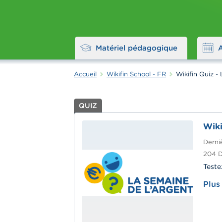
Matériel pédagogique
Accueil
Wikifin School - FR
Wikifin Quiz -
QUIZ
Wiki
Derniè
204
D
Teste
Plus