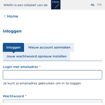
Overslaan
NL
FR
Wikifin is een initiatief van de
en
naar
Home
de
inhoud
Inloggen
gaan
Primaire
Inloggen
Nieuw account aanmaken
tabs
Jouw wachtwoord opnieuw instellen
Login met emailadres
textfield
Je kunt je emailadres gebruiken om in te loggen
Wachtwoord
password