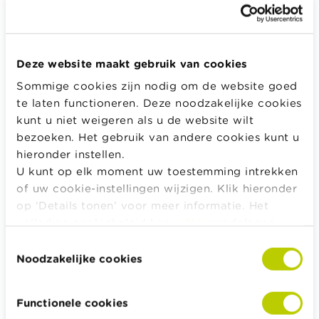
Geef het wachtwoord dat bij je e-mail hoort.
Deze website maakt gebruik van cookies
Sommige cookies zijn nodig om de website goed
Inloggen
te laten functioneren. Deze noodzakelijke cookies
kunt u niet weigeren als u de website wilt
bezoeken. Het gebruik van andere cookies kunt u
hieronder instellen.
Alle rekentools, checklists en meer
U kunt op elk moment uw toestemming intrekken
of uw cookie-instellingen wijzigen. Klik hieronder
Budget, betalen, lenen en verzekeren
op ‘Details tonen’ voor meer informatie. Het
Familie
volledige cookiebeleid kan u
hier
raadplegen.
Sparen en beleggen
Toestemmingsselectie
Erven
Noodzakelijke cookies
Pensioen en pensioenvoorbereiding
Belasting, werk en inkomen
Functionele cookies
Woning en hypothecaire lening