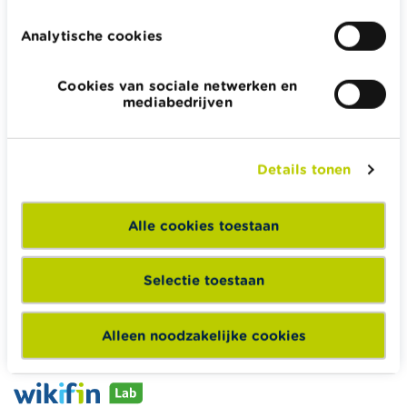
Analytische cookies
Cookies van sociale netwerken en
Wikifin.be helpt je bij financiële beslissingen. Ze stelt gratis
mediabedrijven
betrouwbare en handige informatie ter beschikking,
onafhankelijk van private financiële spelers.
Lees meer over Wikifin
Details tonen
Alle cookies toestaan
Wikifin School biedt gratis en heel divers pedagogisch
lesmateriaal en opleidingen aan leerkrachten om hen te
Selectie toestaan
ondersteunen bij hun lessen financiële educatie.
Naar Wikifin School
Alleen noodzakelijke cookies