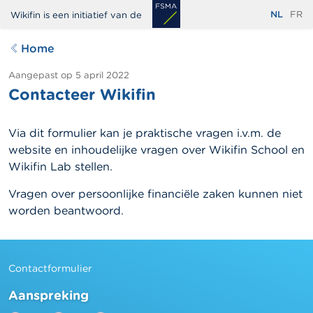
Overslaan
NL
FR
Wikifin is een initiatief van de
en
naar
Home
de
inhoud
Aangepast op
5 april 2022
Contacteer Wikifin
gaan
Via dit formulier kan je praktische vragen i.v.m. de
website en inhoudelijke vragen over Wikifin School en
Wikifin Lab stellen.
Vragen over persoonlijke financiële zaken kunnen niet
worden beantwoord.
edit-
processed_text
Contactformulier
processed-
Aanspreking
text