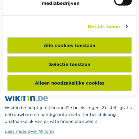
mediabedrijven
Alle rekentools, checklists en meer
Budget, betalen, lenen en verzekeren
Details tonen
Familie
Sparen en beleggen
Alle cookies toestaan
Erven
Pensioen en pensioenvoorbereiding
Selectie toestaan
Belasting, werk en inkomen
Woning en hypothecaire lening
Alleen noodzakelijke cookies
Wikifin.be helpt je bij financiële beslissingen. Ze stelt gratis
betrouwbare en handige informatie ter beschikking,
onafhankelijk van private financiële spelers.
Lees meer over Wikifin