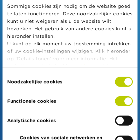
inzendingen zoveel mogelijk te voorkomen.
Sommige cookies zijn nodig om de website goed
te laten functioneren. Deze noodzakelijke cookies
kunt u niet weigeren als u de website wilt
bezoeken. Het gebruik van andere cookies kunt u
hieronder instellen.
U kunt op elk moment uw toestemming intrekken
Welke code staat er in de afbeelding?
textfield
of uw cookie-instellingen wijzigen. Klik hieronder
op ‘Details tonen’ voor meer informatie. Het
volledige cookiebeleid kan u
hier
raadplegen.
De code is hoofdlettergevoelig.
Toestemmingsselectie
Noodzakelijke cookies
Functionele cookies
Verzenden
Analytische cookies
Cookies van sociale netwerken en