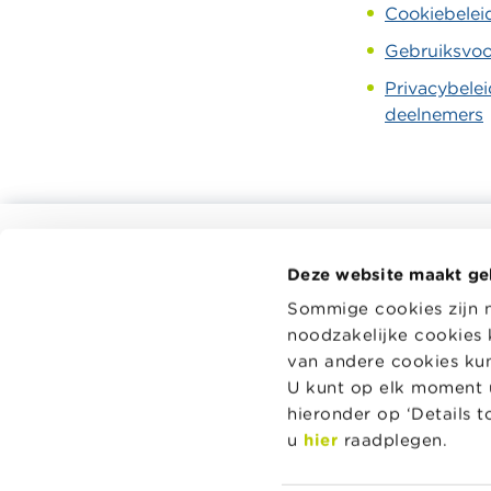
Cookiebelei
Gebruiksvoo
Privacybelei
deelnemers
Alle rekentools, checklists en meer
Deze website maakt ge
Budget, betalen, lenen en verzekeren
Wikifin.be 
Sommige cookies zijn 
beslissing
Familie
noodzakelijke cookies 
en handige
Sparen en beleggen
onafhankeli
van andere cookies kunt
spelers.
Erven
U kunt op elk moment u
hieronder op ‘Details 
Pensioen en pensioenvoorbereiding
Lees meer 
u
hier
raadplegen.
Belasting, werk en inkomen
Woning en hypothecaire lening