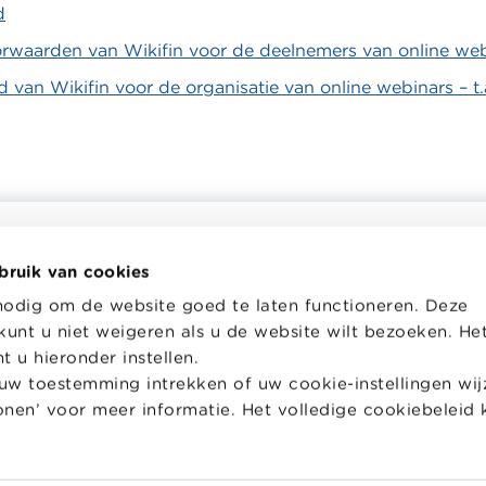
d
rwaarden van Wikifin voor de deelnemers van online we
d van Wikifin voor de organisatie van online webinars – t.
bruik van cookies
helpt je bij financiële
Wikifin School biedt gratis en h
nodig om de website goed te laten functioneren. Deze
en. Ze stelt gratis betrouwbare
pedagogisch lesmateriaal en o
kunt u niet weigeren als u de website wilt bezoeken. He
 informatie ter beschikking,
aan leerkrachten om hen te on
jk van private financiële
bij hun lessen financiële educat
 u hieronder instellen.
w toestemming intrekken of uw cookie-instellingen wijz
Naar Wikifin School
tonen’ voor meer informatie. Het volledige cookiebeleid 
over Wikifin