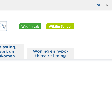
NL
FR
elasting,
Woning en hypo­
werk en
thecaire lening
nkomen