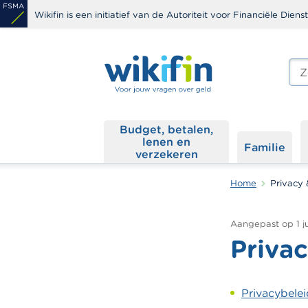
Overslaan
Wikifin is een initiatief van de Autoriteit voor Financiële Dien
en
naar
de
Zoe
edit
inhoud
s
gaan
Budget, betalen,
lenen en
Familie
verzekeren
Home
Privacy 
Aangepast op
1 
Priva
Privacybelei