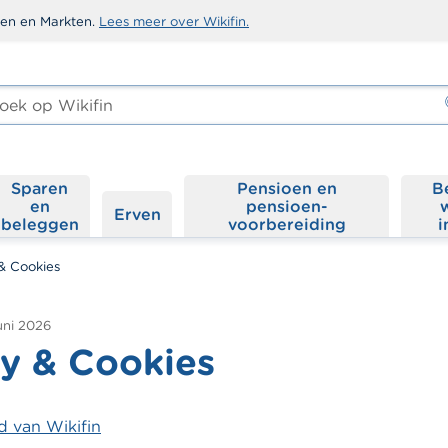
sten en Markten.
Lees meer over Wikifin.
ken
-
Sparen
Pensioen en
B
en
pensioen­
Erven
beleggen
voorbereiding
i
& Cookies
juni 2026
cy & Cookies
d van Wikifin