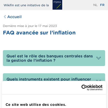
Aller
NL
FR
Wikifin est une initiative de la
au
contenu
Accueil
principal
Dernière mise à jour le
17 mai 2023
FAQ avancée sur l’inflation
Quel est le rôle des banques centrales dans
la gestion de l’inflation ?
Quels instruments existent pour influencer
l’inflation ?
Calculateurs, conseils pratiques, checklists
Ce site web utilise des cookies.