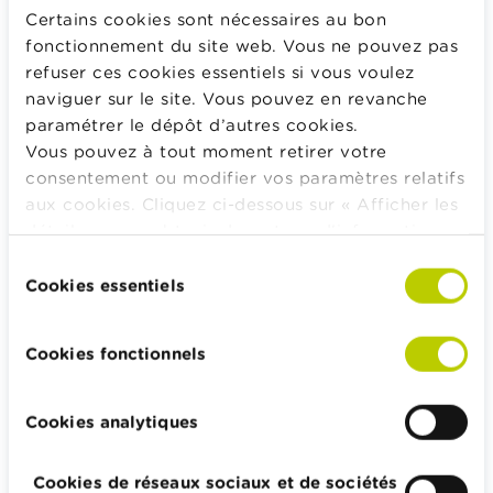
Budget, payer, emprunter et assurer
Certains cookies sont nécessaires au bon
fonctionnement du site web. Vous ne pouvez pas
Famille
refuser ces cookies essentiels si vous voulez
Épargner et investir
naviguer sur le site. Vous pouvez en revanche
Hériter
paramétrer le dépôt d’autres cookies.
Pension et préparation de la retraite
Vous pouvez à tout moment retirer votre
consentement ou modifier vos paramètres relatifs
Impôts, emplois et revenus
aux cookies. Cliquez ci-dessous sur « Afficher les
Logement et emprunt hypothécaire
détails » pour obtenir davantage d'informations.
La politique en matière de cookies est
Sélection
consultable dans son intégralité
ici
.
Cookies essentiels
du
consentement
Wikifin.be veut vous aider dans vos décisions financières. Il
Cookies fonctionnels
met gratuitement à votre disposition une information
indépendante, fiable et pratique. Il est sans aucun lien avec
les acteurs financiers privés.
Cookies analytiques
En savoir plus sur Wikifin
Cookies de réseaux sociaux et de sociétés