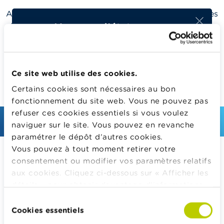
Afin de pouvoir mieux répondre encore à vos attentes
Message d'état
et à vos besoins pour les éditions futures, n’hésitez
pas à nous communiquer votre avis sur le jeu et sur le
Ce formulaire est clôturé.
matériel pédagogique qui l’accompagnait via ce
formulaire d’évaluation en ligne pour ce vendredi 1er
Ce site web utilise des cookies.
avril au plus tard. Ceci ne devrait prendre que 3
minutes de votre temps.
Certains cookies sont nécessaires au bon
fonctionnement du site web. Vous ne pouvez pas
refuser ces cookies essentiels si vous voulez
naviguer sur le site. Vous pouvez en revanche
paramétrer le dépôt d’autres cookies.
Vous pouvez à tout moment retirer votre
Calculateurs, conseils pratiques, checklists
consentement ou modifier vos paramètres relatifs
Budget, payer, emprunter et assurer
aux cookies. Cliquez ci-dessous sur « Afficher les
Famille
détails » pour obtenir davantage d'informations.
La politique en matière de cookies est
Épargner et investir
Sélection
consultable dans son intégralité
ici
.
Cookies essentiels
du
Hériter
consentement